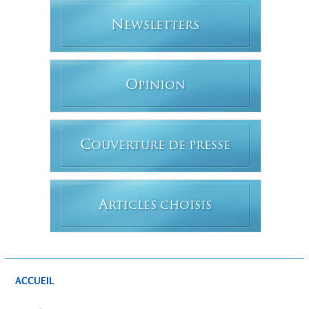
N
EWSLETTERS
O
PINION
C
OUVERTURE DE PRESSE
A
RTICLES CHOISIS
ACCUEIL