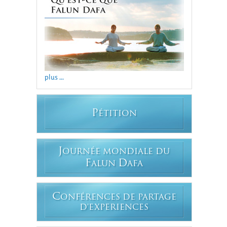
plus ...
P
ÉTITION
J
OURNÉE MONDIALE DU
F
D
ALUN
AFA
C
ONFÉRENCES DE PARTAGE
D'EXPERIENCES