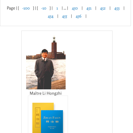
Page | [
-100
] | [
-10
] |
1
| ... |
450
|
451
|
452
|
453
|
454
|
455
|
456
|
Maître Li Hongzhi