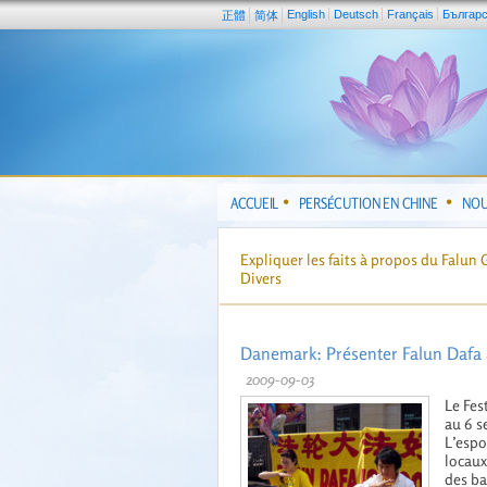
English
Deutsch
Français
Българ
正體
简体
ACCUEIL
PERSÉCUTION EN CHINE
NOU
Expliquer les faits à propos du Falun
Divers
Danemark: Présenter Falun Dafa a
2009-09-03
Le Fes
au 6 s
L’espo
locaux
des ba