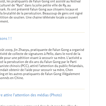
août, les pratiquants de Falun Gong ont assisté au festival
ulturel de "Ryst" dans la jolie petite ville de Ry, au
rk. Ils ont présenté Falun Gong aux citoyens locaux et
 la brutalité de la persécution. Beaucoup de gens ont signé
tition de soutien. Une chaine télévisée locale a couvert
ement.
sons ! !
août 2009, Jin Zhaoyu, pratiquante de Falun Gong a organisé
tivité de collecte de signatures à Pello, dans le nord de la
de pour une pétition visant à secourir sa mère. L'activité a
é la persécution de dix ans du Falun Gong par le Parti
iste chinois (PCC), attiré l'attention du public finlandais,
endait obtenir de l'aide pour secourir sa mère, Chen
ng et les autres pratiquants de Falun Gong illégalement
sonnés en Chine.
 attire l'attention des médias (Photo)