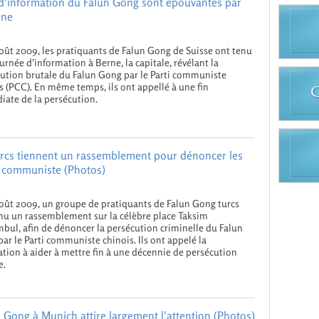
le d'information du Falun Gong sont épouvantés par
ine
août 2009, les pratiquants de Falun Gong de Suisse ont tenu
urnée d'information à Berne, la capitale, révélant la
ution brutale du Falun Gong par le Parti communiste
s (PCC). En même temps, ils ont appellé à une fin
ate de la persécution.
urcs tiennent un rassemblement pour dénoncer les
e communiste (Photos)
août 2009, un groupe de pratiquants de Falun Gong turcs
nu un rassemblement sur la célèbre place Taksim
mbul, afin de dénoncer la persécution criminelle du Falun
ar le Parti communiste chinois. Ils ont appelé la
tion à aider à mettre fin à une décennie de persécution
e.
n Gong à Munich attire largement l'attention (Photos)