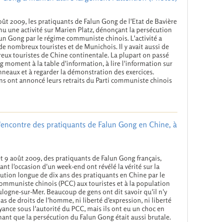
oût 2009, les pratiquants de Falun Gong de l'Etat de Bavière
nu une activité sur Marien Platz, dénonçant la persécution
un Gong par le régime communiste chinois. L'activité a
 de nombreux touristes et de Munichois. Il y avait aussi de
ux touristes de Chine continentale. La plupart on passé
g moment à la table d'information, à lire l'information sur
nneaux et à regarder la démonstration des exercices.
ns ont annoncé leurs retraits du Parti communiste chinois
l'encontre des pratiquants de Falun Gong en Chine, à
et 9 août 2009, des pratiquants de Falun Gong français,
sant l'occasion d'un week-end ont révélé la vérité sur la
ution longue de dix ans des pratiquants en Chine par le
communiste chinois (PCC) aux touristes et à la population
logne-sur-Mer. Beaucoup de gens ont dit savoir qu'il n'y
pas de droits de l'homme, ni liberté d'expression, ni liberté
yance sous l'autorité du PCC, mais ils ont eu un choc en
ant que la persécution du Falun Gong était aussi brutale.