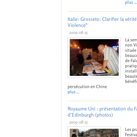
plus ...
Italie: Grosseto: Clarifier la véri
Violence"
2009-08-25
La sem
non Vi
située
beauco
de Fal
pratiq
instal
beauté
bénéfi
persécution en Chine
plus ...
Royaume Uni : présentation du Fa
d’Edinburgh (photos)
2009-08-25
Les pr
Festiv