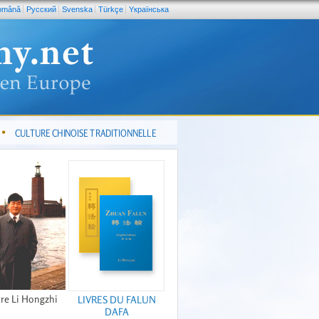
omână
Pусский
Svenska
Türkçe
Yкраїнська
CULTURE CHINOISE TRADITIONNELLE
re Li Hongzhi
LIVRES DU FALUN
DAFA