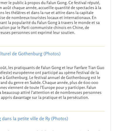
rmer le public à propos du Falun Gong. Ce festival réputé,
n août chaque année, accueille quantité de spectacles à la
ans les théâtres et dans la rue et attire dans la capitale
ise de nombreux touristes locaux et internationaux. En
ant la popularité du Falun Gong à travers le monde et sa
ution par le Parti communiste chinois en Chine, de
uses personnes ont exprimé leur soutien.
ulturel de Gothenburg (Photos)
août, les pratiquants de Falun Gong et leur Fanfare Tian Guo
céleste) européenne ont participé au 19ème Festival de la
e à Gothenburg. Le festival annuel de Gothenbourg est le
rand du genre en Suède. Chaque année, plus de 600 000
nes viennent de toute l'Europe pour y participer. Falun
 beaucoup attiré l'attention et de nombreuses personnes
 appris davantage sur la pratique et la persécution.
ans la petite ville de Ry (Photos)