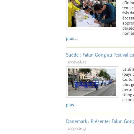
d’info
tenu e
fois d
écossa
appren
perséc
nombre
plus ...
Suède : Falun Gong au Festival c
2009-08-25
Le 16 
(pays 
Cultur
plus g
person
Gong a
en ont
plus ...
Danemark : Présenter Falun Gong d
2009-08-23