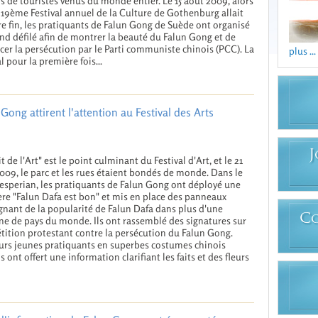
rs de touristes venus du monde entier. Le 15 août 2009, alors
 19ème Festival annuel de la Culture de Gothenburg allait
e fin, les pratiquants de Falun Gong de Suède ont organisé
nd défilé afin de montrer la beauté du Falun Gong et de
er la persécution par le Parti communiste chinois (PCC). La
plus ...
l pour la première fois...
Gong attirent l'attention au Festival des Arts
J
t de l'Art" est le point culminant du Festival d'Art, et le 21
009, le parc et les rues étaient bondés de monde. Dans le
esperian, les pratiquants de Falun Gong ont déployé une
re "Falun Dafa est bon" et mis en place des panneaux
nant de la popularité de Falun Dafa dans plus d'une
C
ne de pays du monde. Ils ont rassemblé des signatures sur
tition protestant contre la persécution du Falun Gong.
urs jeunes pratiquants en superbes costumes chinois
s ont offert une information clarifiant les faits et des fleurs