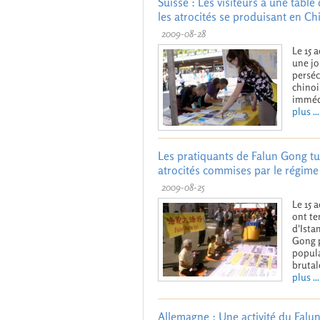
Suisse : Les visiteurs à une tab
les atrocités se produisant en Ch
2009-08-28
Le 15 
une jo
perséc
chinoi
immédi
plus ...
Les pratiquants de Falun Gong t
atrocités commises par le régim
2009-08-25
Le 15 
ont te
d'Ista
Gong p
popula
brutal
plus ...
Allemagne : Une activité du Falu