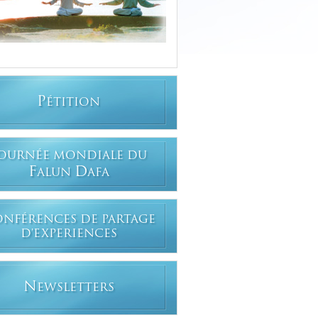
P
ÉTITION
OURNÉE MONDIALE DU
F
D
ALUN
AFA
ONFÉRENCES DE PARTAGE
D'EXPERIENCES
N
EWSLETTERS