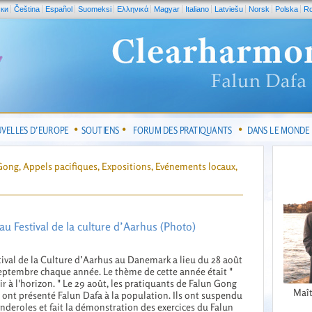
ски
Čeština
Español
Suomeksi
Ελληνικά
Magyar
Italiano
Latviešu
Norsk
Polska
R
VELLES D’EUROPE
SOUTIENS
FORUM DES PRATIQUANTS
DANS LE MONDE
 Gong, Appels pacifiques, Expositions, Evénements locaux,
u Festival de la culture d’Aarhus (Photo)
tival de la Culture d’Aarhus au Danemark a lieu du 28 août
eptembre chaque année. Le thème de cette année était "
ir à l'horizon. " Le 29 août, les pratiquants de Falun Gong
Maît
 ont présenté Falun Dafa à la population. Ils ont suspendu
nderoles et fait la démonstration des exercices du Falun