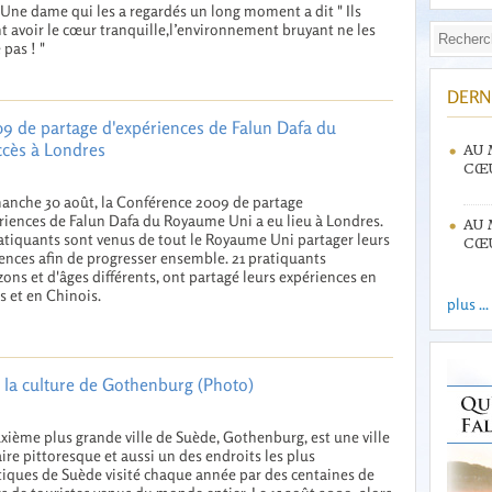
Une dame qui les a regardés un long moment a dit " Ils
t avoir le cœur tranquille,l’environnement bruyant ne les
 pas ! "
DERN
9 de partage d'expériences de Falun Dafa du
ccès à Londres
AU 
CŒU
anche 30 août, la Conférence 2009 de partage
riences de Falun Dafa du Royaume Uni a eu lieu à Londres.
AU 
atiquants sont venus de tout le Royaume Uni partager leurs
CŒU
ences afin de progresser ensemble. 21 pratiquants
zons et d'âges différents, ont partagé leurs expériences en
s et en Chinois.
plus ...
e la culture de Gothenburg (Photo)
xième plus grande ville de Suède, Gothenburg, est une ville
ire pittoresque et aussi un des endroits les plus
tiques de Suède visité chaque année par des centaines de