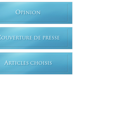
O
PINION
C
OUVERTURE DE PRESSE
A
RTICLES CHOISIS