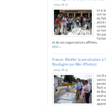
2009-08-25
Le 9 a
ont te
du Fal
attiré
nombre
un lon
les pa
Certai
et de ses organisations affiliées.
plus ...
France: Révéler la persécution à 
Boulogne-sur-Mer (Photos)
2009-08-25
Les 8 
saisis
perséc
Parti 
de Bou
avait 
de cro
appren