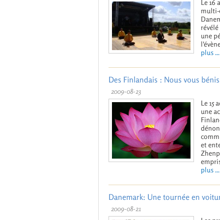
Le 16 
multi-c
Danema
révélé
une pé
l'évèn
plus ...
Des Finlandais : Nous vous bénis
2009-08-23
Le 15 
une ac
Finlan
dénonc
commun
et ent
Zhenpi
empri
plus ...
Danemark: Une tournée en voiture
2009-08-21