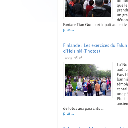
millie
que le
prendr
un gra
dénonc
Fanfare Tian Guo participait au festiva
plus ...
Finlande : Les exercices du Falun 
d'Helsinki (Photos)
2009-08-28
La"Nui
août 2
Parc H
banniè
témoig
centai
une pé
Plusie
ancien
de lotus aux passants ...
plus ...