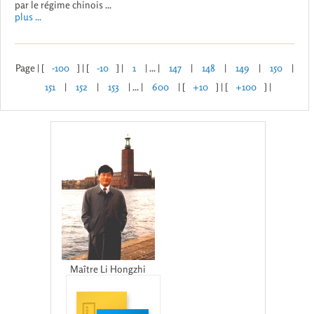
par le régime chinois ...
plus ...
Page | [
-100
] | [
-10
] |
1
| ... |
147
|
148
|
149
|
150
|
151
|
152
|
153
| ... |
600
| [
+10
] | [
+100
] |
Maître Li Hongzhi