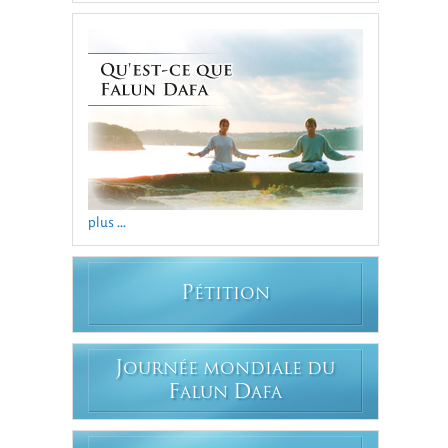
plus ...
P
ÉTITION
J
OURNÉE MONDIALE DU
F
D
ALUN
AFA