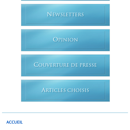
N
EWSLETTERS
O
PINION
C
OUVERTURE DE PRESSE
A
RTICLES CHOISIS
ACCUEIL