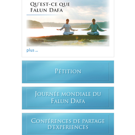
plus ...
P
ÉTITION
J
OURNÉE MONDIALE DU
F
D
ALUN
AFA
C
ONFÉRENCES DE PARTAGE
D'EXPERIENCES