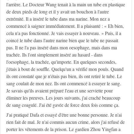
l'arrière. Le Docteur Wang tenait à la main un tube en plastique
de deux pieds de long et il y avait un bouchon à l'autre
extrémité. Il a inséré le tube dans ma narine. Mon nez a
commencé à saigner immédiatement. Il a plaisanté : « Eh bien,
cela n'a pas fonctionné. Je vais essayer à nouveau. » Puis, il a
coincé le tube dans l'autre narine bien que le tube ne passait
pas. Il ne l'a pas inséré dans mon oesophage, mais dans ma
trachée. Ils l'ont simplement inséré au hasard - dans
l'oesophage, la trachée, qu'importe. En quelques secondes,
j'étais à bout de souffle. Quelqu'un a vérifié mon pouls. Quand
ils ont constaté que je n'étais pas bien, ils ont retiré le tube. Le
sang coulait de mon nez. Ils ont commencé à essuyer le sang.
Je savais qu'ils avaient préparé l'eau et une serviette pour
éliminer les preuves. Les jours suivants, j'ai craché beaucoup
de sang coagulé. J'ai été gavée de force deux fois comme ça.
J'ai pratiqué Dafa et essayé d'être une bonne personne. Je n'ai
rien fait de mal. Je n'ai commis aucun crime, alors j'ai refusé de
porter les vêtements de la prison. Le gardien Zhou Yingfan a