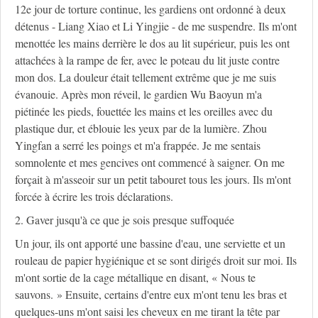
12e jour de torture continue, les gardiens ont ordonné à deux
détenus - Liang Xiao et Li Yingjie - de me suspendre. Ils m'ont
menottée les mains derrière le dos au lit supérieur, puis les ont
attachées à la rampe de fer, avec le poteau du lit juste contre
mon dos. La douleur était tellement extrême que je me suis
évanouie. Après mon réveil, le gardien Wu Baoyun m'a
piétinée les pieds, fouettée les mains et les oreilles avec du
plastique dur, et éblouie les yeux par de la lumière. Zhou
Yingfan a serré les poings et m'a frappée. Je me sentais
somnolente et mes gencives ont commencé à saigner. On me
forçait à m'asseoir sur un petit tabouret tous les jours. Ils m'ont
forcée à écrire les trois déclarations.
2. Gaver jusqu'à ce que je sois presque suffoquée
Un jour, ils ont apporté une bassine d'eau, une serviette et un
rouleau de papier hygiénique et se sont dirigés droit sur moi. Ils
m'ont sortie de la cage métallique en disant, « Nous te
sauvons. » Ensuite, certains d'entre eux m'ont tenu les bras et
quelques-uns m'ont saisi les cheveux en me tirant la tête par