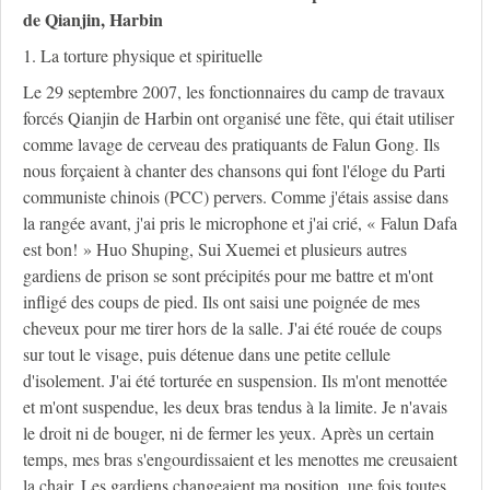
de Qianjin, Harbin
1. La torture physique et spirituelle
Le 29 septembre 2007, les fonctionnaires du camp de travaux
forcés Qianjin de Harbin ont organisé une fête, qui était utiliser
comme lavage de cerveau des pratiquants de Falun Gong. Ils
nous forçaient à chanter des chansons qui font l'éloge du Parti
communiste chinois (PCC) pervers. Comme j'étais assise dans
la rangée avant, j'ai pris le microphone et j'ai crié, « Falun Dafa
est bon! » Huo Shuping, Sui Xuemei et plusieurs autres
gardiens de prison se sont précipités pour me battre et m'ont
infligé des coups de pied. Ils ont saisi une poignée de mes
cheveux pour me tirer hors de la salle. J'ai été rouée de coups
sur tout le visage, puis détenue dans une petite cellule
d'isolement. J'ai été torturée en suspension. Ils m'ont menottée
et m'ont suspendue, les deux bras tendus à la limite. Je n'avais
le droit ni de bouger, ni de fermer les yeux. Après un certain
temps, mes bras s'engourdissaient et les menottes me creusaient
la chair. Les gardiens changeaient ma position, une fois toutes