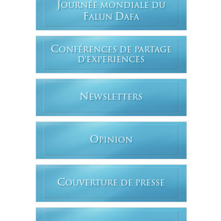
J
OURNÉE MONDIALE DU
F
D
ALUN
AFA
C
ONFÉRENCES DE PARTAGE
D'EXPERIENCES
N
EWSLETTERS
O
PINION
C
OUVERTURE DE PRESSE