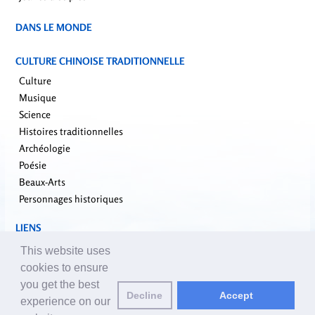
DANS LE MONDE
CULTURE CHINOISE TRADITIONNELLE
Culture
Musique
Science
Histoires traditionnelles
Archéologie
Poésie
Beaux-Arts
Personnages historiques
LIENS
falundafa.org
This website uses
faluninfo.net
cookies to ensure
minghui.org
you get the best
Decline
Accept
pureinsight.org
experience on our