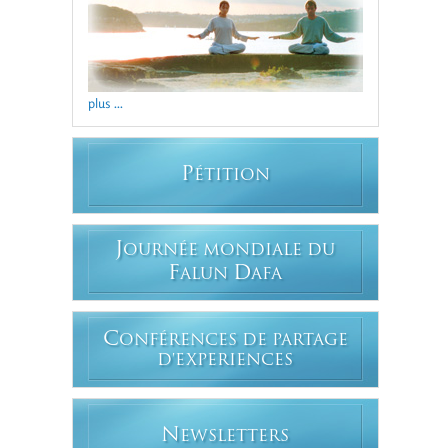
plus ...
P
ÉTITION
J
OURNÉE MONDIALE DU
F
D
ALUN
AFA
C
ONFÉRENCES DE PARTAGE
D'EXPERIENCES
N
EWSLETTERS