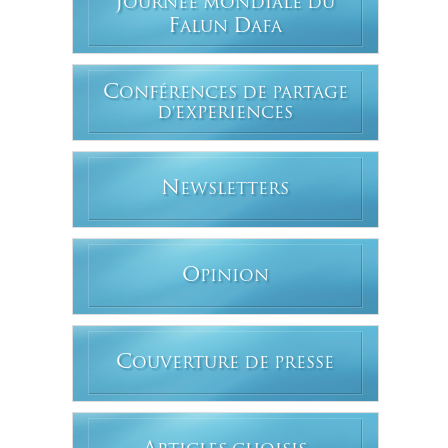
J
OURNÉE MONDIALE DU
F
D
ALUN
AFA
C
ONFÉRENCES DE PARTAGE
D'EXPERIENCES
N
EWSLETTERS
O
PINION
C
OUVERTURE DE PRESSE