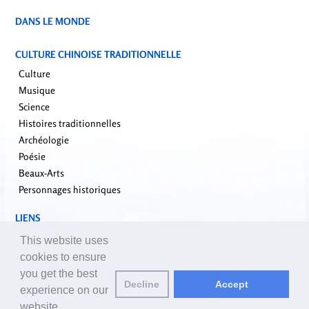
DANS LE MONDE
CULTURE CHINOISE TRADITIONNELLE
Culture
Musique
Science
Histoires traditionnelles
Archéologie
Poésie
Beaux-Arts
Personnages historiques
LIENS
falundafa.org
This website uses
faluninfo.net
cookies to ensure
minghui.org
you get the best
Decline
Accept
pureinsight.org
experience on our
website.