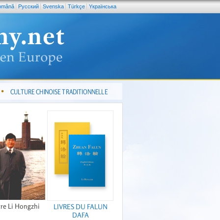
omână
Pусский
Svenska
Türkçe
Yкраїнська
CULTURE CHINOISE TRADITIONNELLE
re Li Hongzhi
LIVRES DU FALUN
DAFA