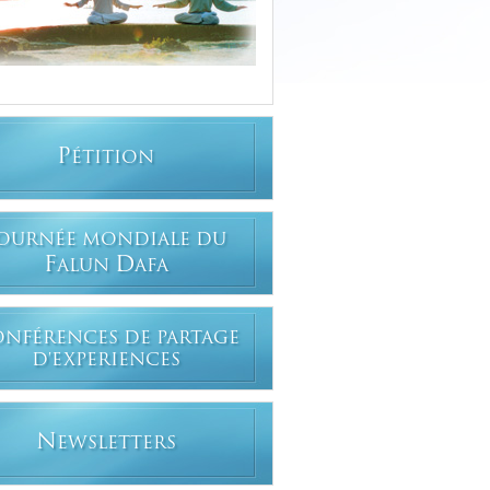
P
ÉTITION
OURNÉE MONDIALE DU
F
D
ALUN
AFA
ONFÉRENCES DE PARTAGE
D'EXPERIENCES
N
EWSLETTERS