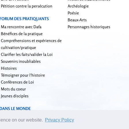
Pétition contre la persécution
Archéologie
Poésie
FORUM DES PRATIQUANTS
Beaux-Arts
Ma rencontre avec Dafa
Personnages historiques
Bénéfices de la pratique
Compréhensions et expériences de
cultivation/pratique
Clarifier les faits/valider la Loi
Souvenirs inoubliables
Histoires
Témoigner pour l'histoire
Conférences de Loi
Mots du coeur
Jeunes disciples
DANS LE MONDE
rience on our website.
Privacy Policy
l des éditeurs:
editor_fr@yuanming.net
| © 2001-2026 ClearHarmony.net |
Privacy P