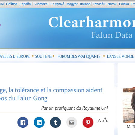
ски
Čeština
Español
Suomeksi
Ελληνικά
Magyar
Italiano
Latviešu
Norsk
Polska
R
VELLES D’EUROPE
SOUTIENS
FORUM DES PRATIQUANTS
DANS LE MONDE
, la tolérance et la compassion aident
opos du Falun Gong
Par un pratiquant du Royaume Uni
Maît