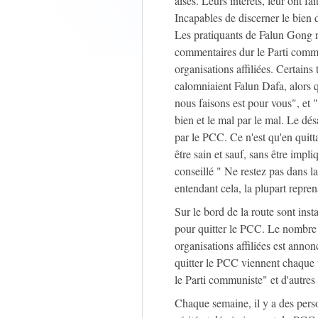
aisés. Leurs intérêts, leur ont f
Incapables de discerner le bien 
Les pratiquants de Falun Gong n
commentaires dur le Parti commun
organisations affiliées. Certains 
calomniaient Falun Dafa, alors q
nous faisons est pour vous", et 
bien et le mal par le mal. Le dé
par le PCC. Ce n'est qu'en quitta
être sain et sauf, sans être imp
conseillé " Ne restez pas dans la
entendant cela, la plupart repren
Sur le bord de la route sont inst
pour quitter le PCC. Le nombre 
organisations affiliées est ann
quitter le PCC viennent chaque 
le Parti communiste" et d'autres
Chaque semaine, il y a des perso