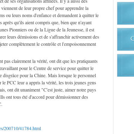
 de ses organisations affiliées. Il y a aussi des
ui viennent de leur propre chef pour apprendre la
noms ou leurs noms d'enfance et demandent à quitter le
s après qu'ils aient compris que, bien que n'ayant
unes Pionniers ou de la Ligue de la Jeunesse, il est
er leurs démissions et de s'affranchir activement des
jeter complètement le contrôle et l'empoisonnement
 pas clairement la vérité, ont dit que les pratiquants
ravaillant pour le Centre de service pour quitter le
e disgrâce pour la Chine. Mais lorsque le personnel
 le PCC leur a appris la vérité, les trois jeunes gens
ais, ont dit unaniment "C'est juste, aimer notre pays
. Ils ont tous été d'accord pour démissionner des
C.
cles/200710/41784.html