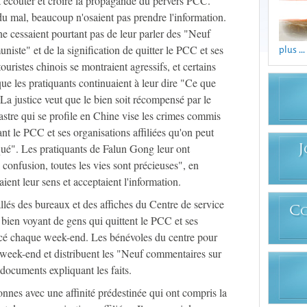
ait écouter et croire la propagande du pervers PCC.
du mal, beaucoup n'osaient pas prendre l'information.
e cessaient pourtant pas de leur parler des "Neuf
iste" et de la signification de quitter le PCC et ses
plus ...
touristes chinois se montraient agressifs, et certains
ue les pratiquants continuaient à leur dire "Ce que
"La justice veut que le bien soit récompensé par le
sastre qui se profile en Chine vise les crimes commis
nt le PCC et ses organisations affiliées qu'on peut
liqué". Les pratiquants de Falun Gong leur ont
J
 confusion, toutes les vies sont précieuses", en
aient leur sens et acceptaient l'information.
allés des bureaux et des affiches du Centre de service
C
bien voyant de gens qui quittent le PCC et ses
oncé chaque week-end. Les bénévoles du centre pour
week-end et distribuent les "Neuf commentaires sur
 documents expliquant les faits.
nnes avec une affinité prédestinée qui ont compris la