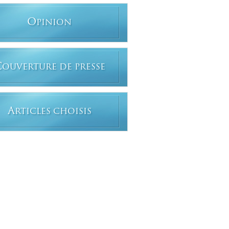
O
PINION
C
OUVERTURE DE PRESSE
A
RTICLES CHOISIS