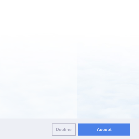
Decline
Accept
olicy