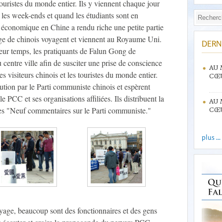
uristes du monde entier. Ils y viennent chaque jour
r les week-ends et quand les étudiants sont en
 économique en Chine a rendu riche une petite partie
age de chinois voyagent et viennent au Royaume Uni.
DERN
eur temps, les pratiquants de Falun Gong de
centre ville afin de susciter une prise de conscience
AU 
 visiteurs chinois et les touristes du monde entier.
CŒU
écution par le Parti communiste chinois et espèrent
e PCC et ses organisations affiliées. Ils distribuent la
AU 
les "Neuf commentaires sur le Parti communiste."
CŒU
plus ...
oyage, beaucoup sont des fonctionnaires et des gens