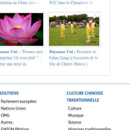
écution en Chine dans le
PCC dans le Chinatown de
re ville de Leeds
Londres
aume Uni :
Royaume Uni :
“Donnez moi
Présenter le
mprimé s'il vous plaît ” -
Falun Gong à l'occasion de la
iter une prise de
fête de Cherry Hinton à
science à propos du Falun
Cambridge, Angleterre
g en plein centre de
dres
SOUTIENS
CULTURE CHINOISE
TRADITIONNELLE
Parlement européen
Nations Unies
Culture
ONG
Musique
Autres
Science
DAFOH Pétition
Histoires traditionnelles