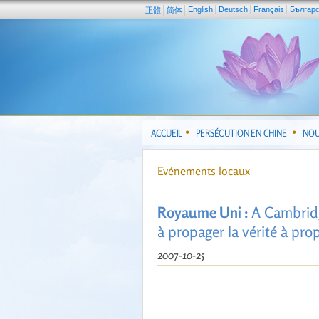
English
Deutsch
Français
Българ
正體
简体
ACCUEIL
PERSÉCUTION EN CHINE
NOU
Evénements locaux
Royaume Uni :
A Cambridge
à propager la vérité à pr
2007-10-25