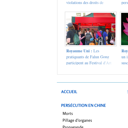
violations des droits de
pers
l'homme sont endémiques en
cent
République populaire de
Chine."
Royaume Uni :
Roy
Les
pratiquants de Falun Gong
un i
participent au Festival d'Art
susc
de Birmingham
con
Gon
Lon
ACCUEIL
PERSÉCUTION EN CHINE
Morts
Pillage d’organes
Propagande