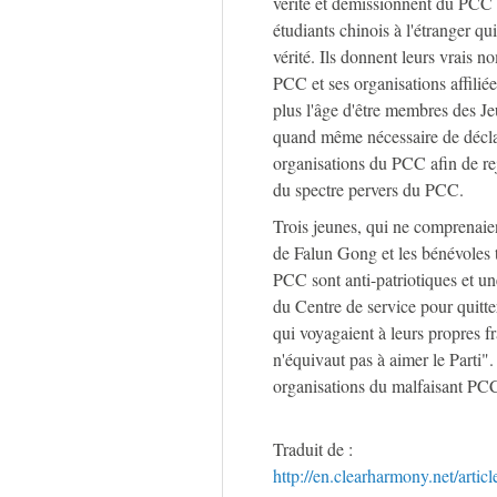
vérité et démissionnent du PCC et
étudiants chinois à l'étranger q
vérité. Ils donnent leurs vrais 
PCC et ses organisations affiliée
plus l'âge d'être membres des Je
quand même nécessaire de déclar
organisations du PCC afin de re
du spectre pervers du PCC.
Trois jeunes, qui ne comprenaient
de Falun Gong et les bénévoles t
PCC sont anti-patriotiques et un
du Centre de service pour quitter
qui voyagaient à leurs propres fr
n'équivaut pas à aimer le Parti"
organisations du malfaisant PC
Traduit de :
http://en.clearharmony.net/arti