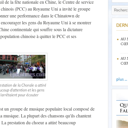
il de la fête nationale en Chine, le Centre de service
e chinois (PCC) au Royaume Uni a invité le groupe
donner une performance dans le Chinatown de
 encourager les gens du Royaume Uni à se montrer
DERN
hine continentale qui souffre sous la dictature
population chinoise à quitter le PCC et ses
AU 
CŒU
AU 
CŒU
plus ...
estation de la Chorale a attiré
coup d'attention et les gens
s'arrêtaient pour écouter
st un groupe de musique populaire local composé de
la musique. La plupart des chansons qu'ils chantent
La prestation du choeur a attiré beaucoup