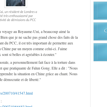
ai, un résident de Londres a
té très enthousiasmé par
ctivité de démissions du PCC
n voyage au Royaume-Uni, a beaucoup aimé la
"Bien que je ne sache pas grand chose des faits de la
nt du PCC, il est très important de permettre aux
en Chine par un moyen comme celui-ci. J'aime
 sont si belles et agréables à écouter."
ale, a personnellement fait face à la torture dans
nt que pratiquante de Falun Gong. Elle a dit : "Nous
pprendre la situation en Chine grâce au chant. Nous
e démocratie et de liberté."
cles/200710/41547.html
 :
les/200710/66683.html