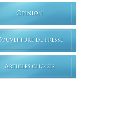
O
PINION
C
OUVERTURE DE PRESSE
A
RTICLES CHOISIS