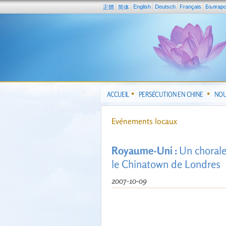
English
Deutsch
Français
Българ
正體
简体
ACCUEIL
PERSÉCUTION EN CHINE
NOU
Evénements locaux
Royaume-Uni :
Un chorale
le Chinatown de Londres
2007-10-09