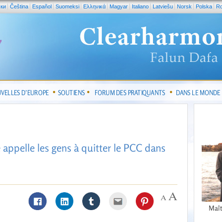
ски
Čeština
Español
Suomeksi
Ελληνικά
Magyar
Italiano
Latviešu
Norsk
Polska
R
VELLES D’EUROPE
SOUTIENS
FORUM DES PRATIQUANTS
DANS LE MONDE
 appelle les gens à quitter le PCC dans
Maît