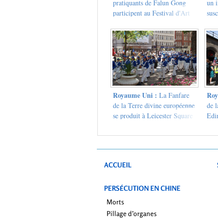
pratiquants de Falun Gong
un i
participent au Festival d'Art
susc
de Birmingham
con
Gon
Lon
Royaume Uni :
Roy
La Fanfare
de la Terre divine européenne
de l
se produit à Leicester Square
Edi
Garden et dans le Chinatown
ving
de Londres (Photos)
qui
com
ACCUEIL
PERSÉCUTION EN CHINE
Morts
Pillage d’organes