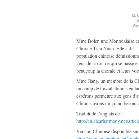
M. C
é
l'a
Mme Boler, une Montréalaise e
Chorale Tian Yuan. Elle a dit : 
population chinoise démissionna
gens de savoir ce qui se passe 
beaucoup la chorale et leurs voix
Mme Jiang, un membre de la Chor
un camp de travail chinois en ta
espérons permettre aux gens d'a
Chinois avons un grand besoin d
Traduit de l’anglais de :
http://en.clearharmony.net/arti
Version Chinoise disponible sur
http://www.yuanming.net/artic