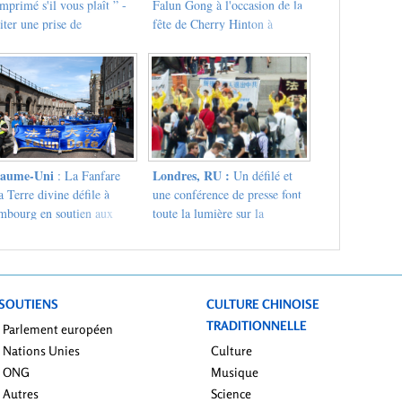
mprimé s'il vous plaît ” -
Falun Gong à l'occasion de la
iter une prise de
fête de Cherry Hinton à
science à propos du Falun
Cambridge, Angleterre
g en plein centre de
dres
aume-Uni
Londres, RU :
: La Fanfare
Un défilé et
a Terre divine défile à
une conférence de presse font
mbourg en soutien aux
toute la lumière sur la
t quatre millions de gens
persécution
 ont démissionné du Parti
muniste chinois
SOUTIENS
CULTURE CHINOISE
TRADITIONNELLE
Parlement européen
Nations Unies
Culture
ONG
Musique
Autres
Science