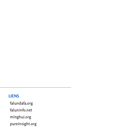
LIENS
falundafa.org
faluninfo.net
minghui.org
pureinsight.org