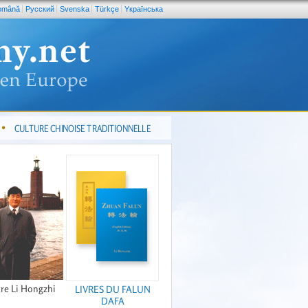
omână
Pусский
Svenska
Türkçe
Yкраїнська
CULTURE CHINOISE TRADITIONNELLE
re Li Hongzhi
LIVRES DU FALUN
DAFA