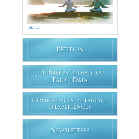
plus ...
P
ÉTITION
J
OURNÉE MONDIALE DU
F
D
ALUN
AFA
C
ONFÉRENCES DE PARTAGE
D'EXPERIENCES
N
EWSLETTERS