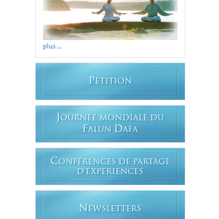
plus ...
P
ÉTITION
J
OURNÉE MONDIALE DU
F
D
ALUN
AFA
C
ONFÉRENCES DE PARTAGE
D'EXPERIENCES
N
EWSLETTERS