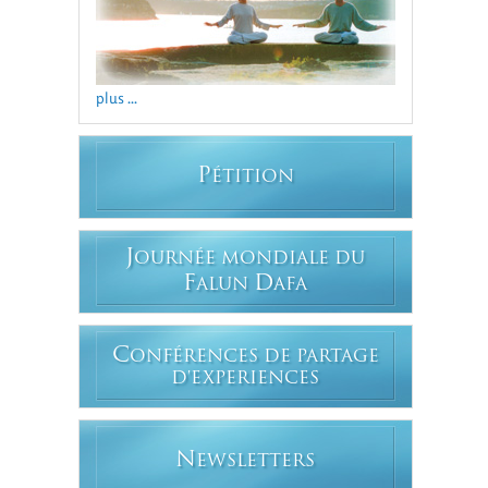
plus ...
P
ÉTITION
J
OURNÉE MONDIALE DU
F
D
ALUN
AFA
C
ONFÉRENCES DE PARTAGE
D'EXPERIENCES
N
EWSLETTERS