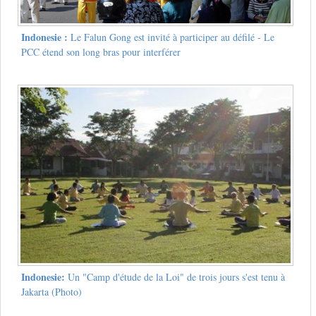
Indonesie :
Le Falun Gong est invité à participer au défilé - Le
PCC étend son long bras pour interférer
Indonesie:
Un "Camp d'étude de la Loi" de trois jours s'est tenu à
Jakarta (Photo)