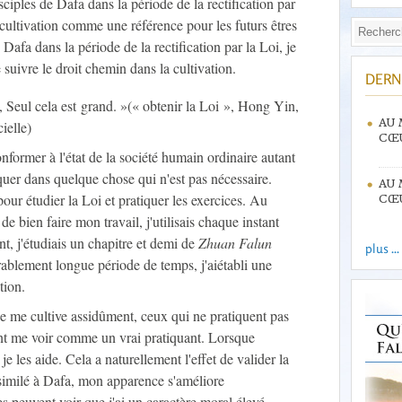
sciples de Dafa dans la période de la rectification par
 cultivation comme une référence pour les futurs êtres
afa dans la période de la rectification par la Loi, je
uivre le droit chemin dans la cultivation.
DERN
, Seul cela est grand. »(« obtenir la Loi », Hong Yin,
AU 
ielle)
CŒU
former à l'état de la société humain ordinaire autant
uer dans quelque chose qui n'est pas nécessaire.
AU 
our étudier la Loi et pratiquer les exercices. Au
CŒU
de bien faire mon travail, j'utilisais chaque instant
t, j'étudiais un chapitre et demi de
Zhuan Falun
plus ...
ablement longue période de temps, j'aiétabli une
tion.
 je me cultive assidûment, ceux qui ne pratiquent pas
nt me voir comme un vrai pratiquant. Lorsque
 je les aide. Cela a naturellement l'effet de valider la
similé à Dafa, mon apparence s'améliore
s peuvent voir que j'ai un caractère moral élevé.