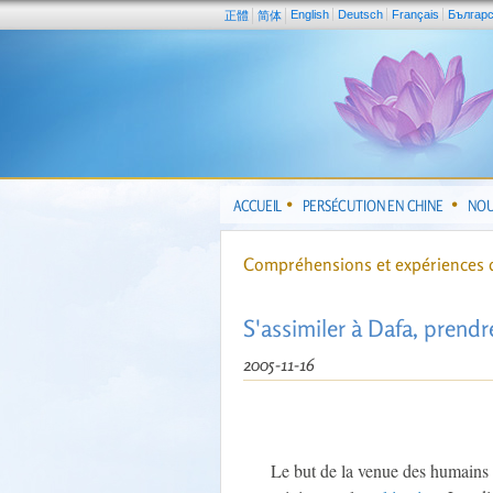
English
Deutsch
Français
Българ
正體
简体
ACCUEIL
PERSÉCUTION EN CHINE
NOU
Compréhensions et expériences d
S'assimiler à Dafa, prendr
2005-11-16
Le but de la venue des humains 