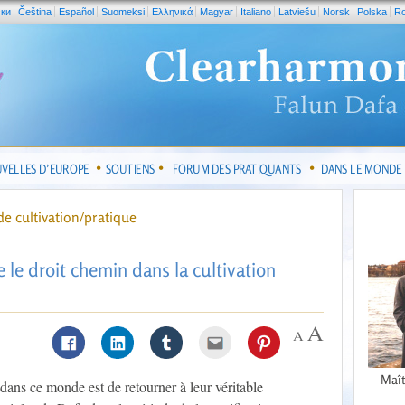
ски
Čeština
Español
Suomeksi
Ελληνικά
Magyar
Italiano
Latviešu
Norsk
Polska
R
VELLES D’EUROPE
SOUTIENS
FORUM DES PRATIQUANTS
DANS LE MONDE
e cultivation/pratique
e le droit chemin dans la cultivation
Maît
dans ce monde est de retourner à leur véritable