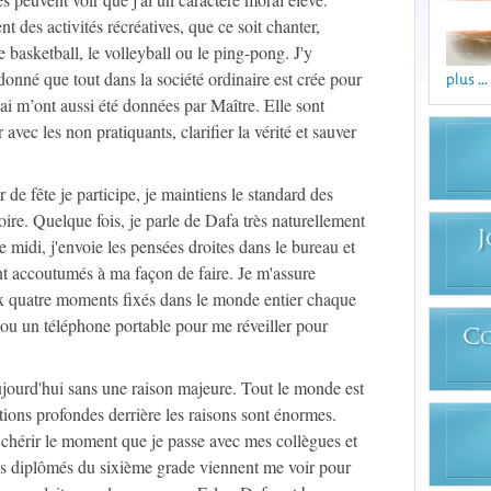
ent des activités récréatives, que ce soit chanter,
 basketball, le volleyball ou le ping-pong. J'y
 donné que tout dans la société ordinaire est crée pour
plus ...
j'ai m’ont aussi été données par Maître. Elle sont
vec les non pratiquants, clarifier la vérité et sauver
 de fête je participe, je maintiens le standard des
oire. Quelque fois, je parle de Dafa très naturellement
J
midi, j'envoie les pensées droites dans le bureau et
t accoutumés à ma façon de faire. Je m'assure
ux quatre moments fixés dans le monde entier chaque
il ou un téléphone portable pour me réveiller pour
C
jourd'hui sans une raison majeure. Tout le monde est
ations profondes derrière les raisons sont énormes.
chérir le moment que je passe avec mes collègues et
les diplômés du sixième grade viennent me voir pour