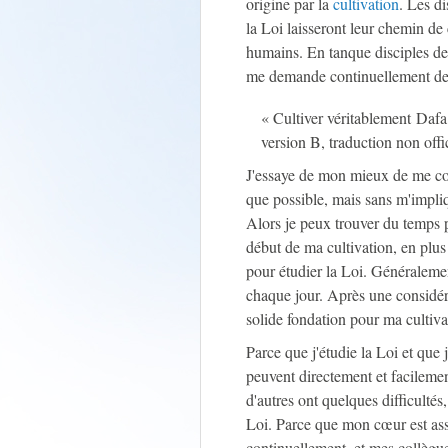
origine par la
cultivation
. Les di
la Loi laisseront leur chemin de
humains. En tanque disciples de D
me demande continuellement de s
« Cultiver véritablement Dafa
version B, traduction non offic
J'essaye de mon mieux de me con
que possible, mais sans m'impliq
Alors je peux trouver du temps p
début de ma cultivation, en plus 
pour étudier la Loi. Généralemen
chaque jour. Après une considér
solide fondation pour ma cultiva
Parce que j'étudie la Loi et que
peuvent directement et facileme
d'autres ont quelques difficultés,
Loi. Parce que mon cœur est as
continuellement, et mes collègue