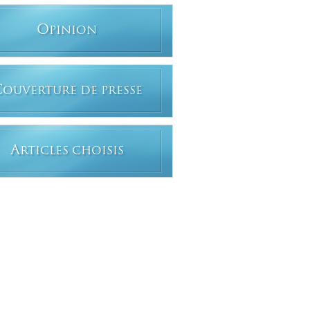
O
PINION
C
OUVERTURE DE PRESSE
A
RTICLES CHOISIS