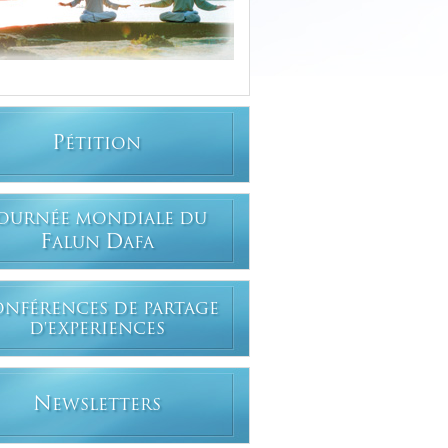
P
ÉTITION
OURNÉE MONDIALE DU
F
D
ALUN
AFA
ONFÉRENCES DE PARTAGE
D'EXPERIENCES
N
EWSLETTERS