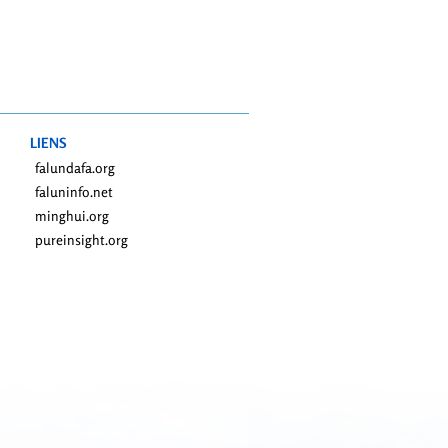
LIENS
falundafa.org
faluninfo.net
minghui.org
pureinsight.org