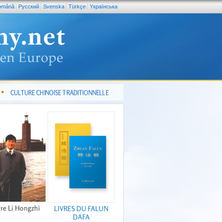
omână
Pусский
Svenska
Türkçe
Yкраїнська
CULTURE CHINOISE TRADITIONNELLE
re Li Hongzhi
LIVRES DU FALUN
DAFA