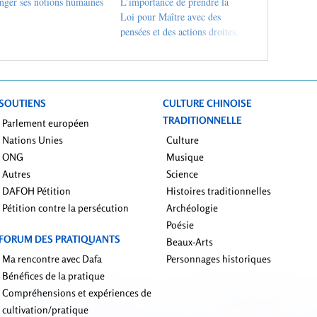
nger ses notions humaines
L’importance de prendre la
Loi pour Maître avec des
pensées et des actions droites.
SOUTIENS
CULTURE CHINOISE
TRADITIONNELLE
Parlement européen
Nations Unies
Culture
ONG
Musique
Autres
Science
DAFOH Pétition
Histoires traditionnelles
Pétition contre la persécution
Archéologie
Poésie
FORUM DES PRATIQUANTS
Beaux-Arts
Ma rencontre avec Dafa
Personnages historiques
Bénéfices de la pratique
Compréhensions et expériences de
cultivation/pratique