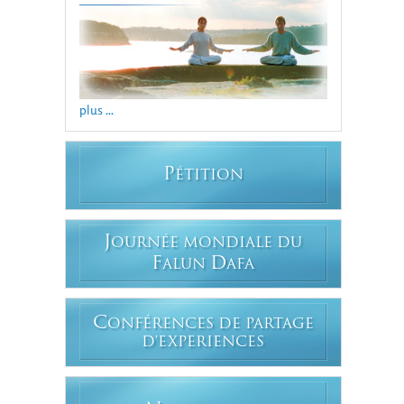
plus ...
P
ÉTITION
J
OURNÉE MONDIALE DU
F
D
ALUN
AFA
C
ONFÉRENCES DE PARTAGE
D'EXPERIENCES