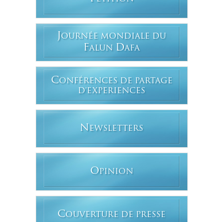
J
OURNÉE MONDIALE DU
F
D
ALUN
AFA
C
ONFÉRENCES DE PARTAGE
D'EXPERIENCES
N
EWSLETTERS
O
PINION
C
OUVERTURE DE PRESSE