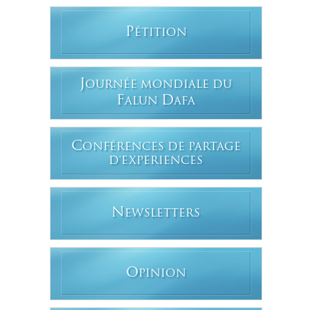
P
ÉTITION
J
OURNÉE MONDIALE DU
F
D
ALUN
AFA
C
ONFÉRENCES DE PARTAGE
D'EXPERIENCES
N
EWSLETTERS
O
PINION