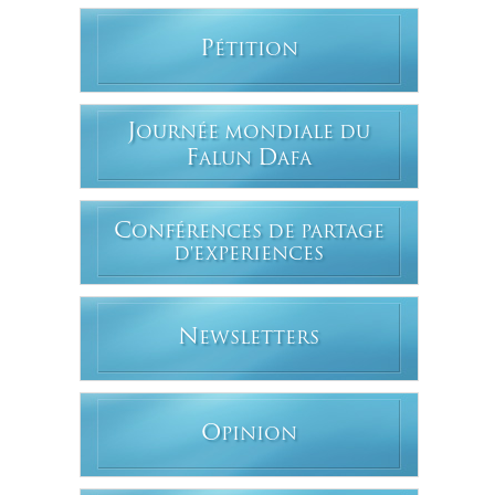
P
ÉTITION
J
OURNÉE MONDIALE DU
F
D
ALUN
AFA
C
ONFÉRENCES DE PARTAGE
D'EXPERIENCES
N
EWSLETTERS
O
PINION