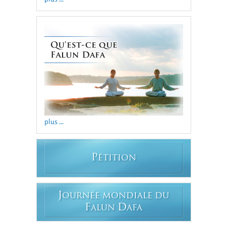
plus ...
P
ÉTITION
J
OURNÉE MONDIALE DU
F
D
ALUN
AFA