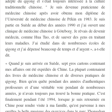
adepte du qigong et s’était toujours intéressée à la culture
traditionnelle chinoise. " Je suis devenue praticienne de
médecine chinoise après avoir obtenu mon diplôme de
l’Université de médecine chinoise de Pékin en 1983. Je suis
partie en Suède au début des années 1990 et j’ai ouvert une
clinique de médecine chinoise à Göteborg. Je rêvais de devenir
médecin, comme Hua Tuo, et de sauver des gens en traitant
leurs maladies. J’ai étudié dans de nombreuses écoles de
qigong et j’ai dépensé beaucoup de temps et d’argent », a-t-elle
dit.
« Quand je suis arrivée en Suède, sept gros cartons contenant
mes affaires ont été expédiés de Chine. La plupart contenaient
des livres de médecine chinoise et de diverses pratiques de
qigong. Bien qu'en quête pendant des années d'authentiques
professeurs et d’une véritable voie pendant de nombreuses
années, je n’avais toujours pas trouvé la bonne pratique. C'est
finalement pendant l’été 1994, lorsque je suis retournée en
Chine pour rendre visite à ma famille, qu'est parvenue à mes
oreilles la belle musique des exercices dans le parc Zhongshan