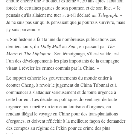
endure encore une « douleur extrême », 20 ans après l'ablation
forcée de certaines parties de son poumon et de son foie. « Je
pensais qu'ils allaient me tuer », a-t-il déclaré
au
Telegraph.
«
Je ne suis pas sûr qu'ils pensaient que je pourrais survivre, mais
j'y suis parvenu. »
« Son histoire a fait la une de nombreuses publications ces
derniers jours, du
Daily Mail
au
Sun
, en passant par
The
Metro
et
The Diplomat
. Son témoignage, s’il est valide, est
l’un des développements les plus importants de la campagne
visant à révéler les crimes commis par la Chine. »
Le rapport exhorte les gouvernements du monde entier à
écouter Cheng, à revoir le jugement du China Tribunal et à
commencer à s’attaquer sérieusement et de toute urgence à
cette horreur. Les décideurs politiques doivent agir de toute
urgence pour mettre un terme au tourisme d’organes, en
rendant illégal le voyage en Chine pour des transplantations
d’organes, et doivent réfléchir à la meilleure façon de demander
des comptes au régime de Pékin pour ce crime des plus