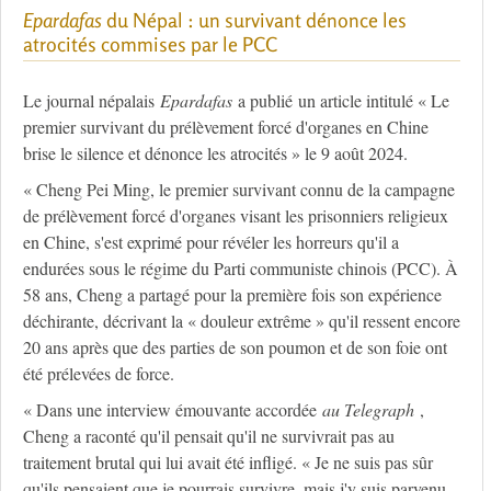
Epardafas
du Népal : un survivant dénonce les
atrocités commises par le PCC
Le journal népalais
Epardafas
a publié un article intitulé « Le
premier survivant du prélèvement forcé d'organes en Chine
brise le silence et dénonce les atrocités » le 9 août 2024.
« Cheng Pei Ming, le premier survivant connu de la campagne
de prélèvement forcé d'organes visant les prisonniers religieux
en Chine, s'est exprimé pour révéler les horreurs qu'il a
endurées sous le régime du Parti communiste chinois (PCC). À
58 ans, Cheng a partagé pour la première fois son expérience
déchirante, décrivant la « douleur extrême » qu'il ressent encore
20 ans après que des parties de son poumon et de son foie ont
été prélevées de force.
« Dans une interview émouvante accordée
au Telegraph
,
Cheng a raconté qu'il pensait qu'il ne survivrait pas au
traitement brutal qui lui avait été infligé. « Je ne suis pas sûr
qu'ils pensaient que je pourrais survivre, mais j'y suis parvenu