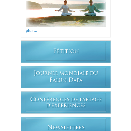
plus ...
P
ÉTITION
J
OURNÉE MONDIALE DU
F
D
ALUN
AFA
C
ONFÉRENCES DE PARTAGE
D'EXPERIENCES
N
EWSLETTERS