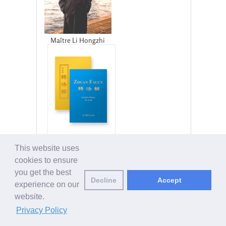
Maître Li Hongzhi
LIVRES DU FALUN DAFA
This website uses
cookies to ensure
you get the best
Decline
Accept
experience on our
DERNIERS JINGWEN
website.
Privacy Policy
AU MOMENT CRUCIAL SE RÉVÈLE LE
CŒUR DES GENS