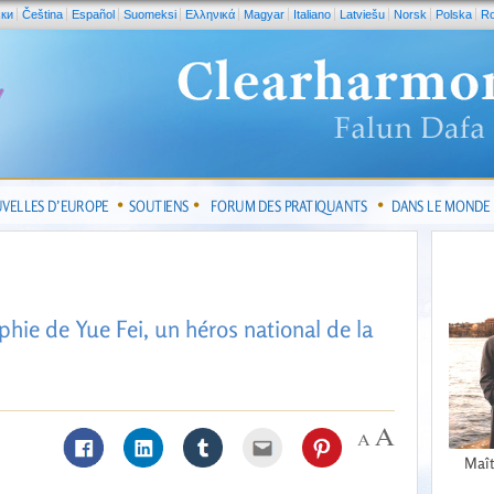
ски
Čeština
Español
Suomeksi
Ελληνικά
Magyar
Italiano
Latviešu
Norsk
Polska
R
VELLES D’EUROPE
SOUTIENS
FORUM DES PRATIQUANTS
DANS LE MONDE
aphie de Yue Fei, un héros national de la
Maît