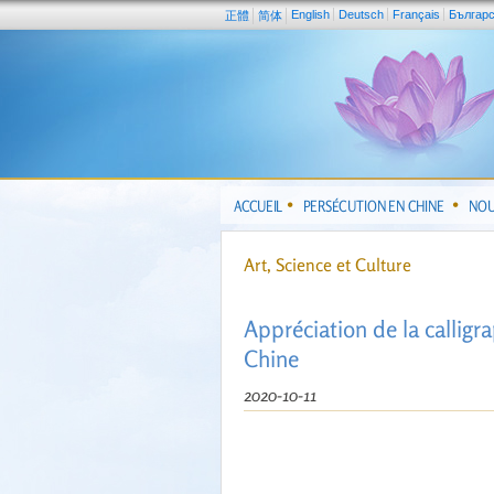
English
Deutsch
Français
Българ
正體
简体
ACCUEIL
PERSÉCUTION EN CHINE
NOU
Art, Science et Culture
Appréciation de la calligr
Chine
2020-10-11