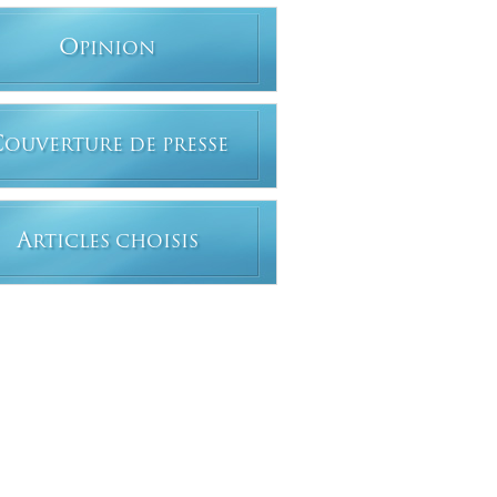
O
PINION
C
OUVERTURE DE PRESSE
A
RTICLES CHOISIS