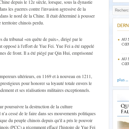
hine depuis le 12e siècle, lorsque, sous la dynastie
ans les guerres contre l'invasion agressive de la
dans le nord de la Chine. Il était déterminé à pousser
e territoire chinois perdu.
DERN
 du tribunal «en quête de paix», dirigé par le
AU 
CŒU
t opposé à l'effort de Yue Fei. Yue Fei a été rappelé
gnes de front. Il a été piégé par Qin Hui, emprisonné
AU 
CŒU
 empereurs ultérieurs, en 1169 et à nouveau en 1211,
plus ...
 prestigieux pour honorer sa loyauté totale envers le
ement et ses réalisations militaires exceptionnels.
 poursuivre la destruction de la culture
l n’a cessé de le faire dans ses mouvements politiques
ique du peuple chinois depuis qu'il a pris le pouvoir
inois (PCC) a récemment effacé l'histoire de Yue Fei