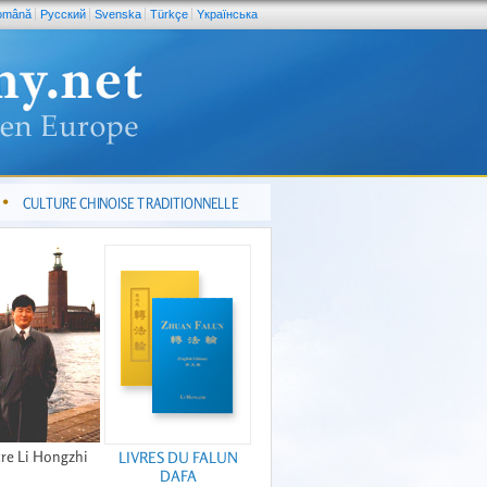
omână
Pусский
Svenska
Türkçe
Yкраїнська
CULTURE CHINOISE TRADITIONNELLE
re Li Hongzhi
LIVRES DU FALUN
DAFA