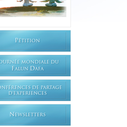
P
ÉTITION
OURNÉE MONDIALE DU
F
D
ALUN
AFA
ONFÉRENCES DE PARTAGE
D'EXPERIENCES
N
EWSLETTERS