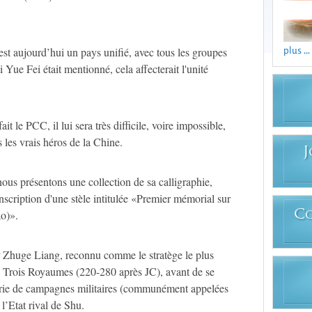
plus ...
st aujourd’hui un pays unifié, avec tous les groupes
Yue Fei était mentionné, cela affecterait l'unité
t le PCC, il lui sera très difficile, voire impossible,
 les vrais héros de la Chine.
J
s présentons une collection de sa calligraphie,
nscription d'une stèle intitulée «Premier mémorial sur
ao)».
C
ar Zhuge Liang, reconnu comme le stratège le plus
s Trois Royaumes (220-280 après JC), avant de se
série de campagnes militaires (communément appelées
l’Etat rival de Shu.