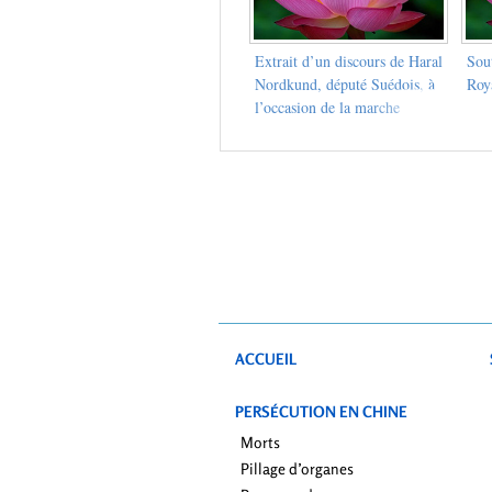
Extrait d’un discours de Haral
Sou
Nordkund, député Suédois, à
Roy
l’occasion de la marche
pacifique du Falun Gong à
Gothenburg, Suède, en Juin
2001.
ACCUEIL
PERSÉCUTION EN CHINE
Morts
Pillage d’organes