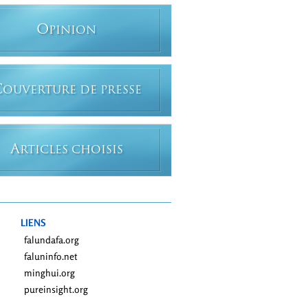
O
PINION
C
OUVERTURE DE PRESSE
A
RTICLES CHOISIS
LIENS
falundafa.org
faluninfo.net
minghui.org
pureinsight.org