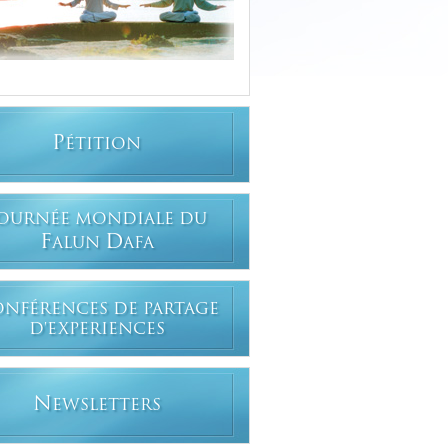
P
ÉTITION
OURNÉE MONDIALE DU
F
D
ALUN
AFA
ONFÉRENCES DE PARTAGE
D'EXPERIENCES
N
EWSLETTERS