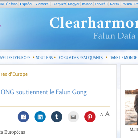
ски
Čeština
Español
Suomeksi
Ελληνικά
Magyar
Italiano
Latviešu
Norsk
Polska
R
VELLES D’EUROPE
SOUTIENS
FORUM DES PRATIQUANTS
DANS LE MONDE
ires d'Europe
es ONG soutiennent le Falun Gong
Maît
afa Européens