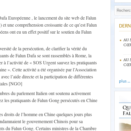
 Dafa Européenne , le lancement du site web de Falun
et une compréhension croissante de ce qu’est Falun
DERN
ens ont eu un effet positif sur le soutien du Falun
AU 
CŒU
rsité de la persécution, de clarifier la vérité du
uants de Falun Dafa se sont rassemblés à Rome, la
AU 
iper à l’activité de « SOS Urgent sauvez les pratiquants
CŒU
e ». Cette activité a été organisée par l’Association
vec l’aide directe et la participation de différentes
plus ...
tales [NGO]
bres du parlement Italien ont soutenu activement
ez les pratiquants de Falun Gong persécutés en Chine
 les droits de l’homme en Chine quelques jours plus
condamnaient le gouvernement Chinois pour sa
ants du Falun Gong. Certains ministres de la Chambre