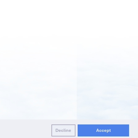
Decline
Accept
olicy