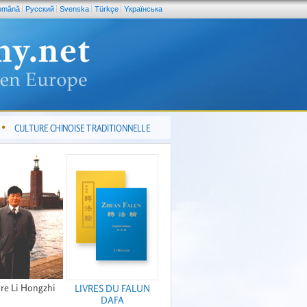
omână
Pусский
Svenska
Türkçe
Yкраїнська
CULTURE CHINOISE TRADITIONNELLE
re Li Hongzhi
LIVRES DU FALUN
DAFA