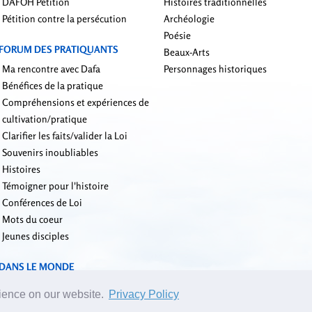
DAFOH Pétition
Histoires traditionnelles
Pétition contre la persécution
Archéologie
Poésie
FORUM DES PRATIQUANTS
Beaux-Arts
Ma rencontre avec Dafa
Personnages historiques
Bénéfices de la pratique
Compréhensions et expériences de
cultivation/pratique
Clarifier les faits/valider la Loi
Souvenirs inoubliables
Histoires
Témoigner pour l'histoire
Conférences de Loi
Mots du coeur
Jeunes disciples
DANS LE MONDE
rience on our website.
Privacy Policy
l des éditeurs:
editor_fr@yuanming.net
| © 2001-2026 ClearHarmony.net |
Privacy P