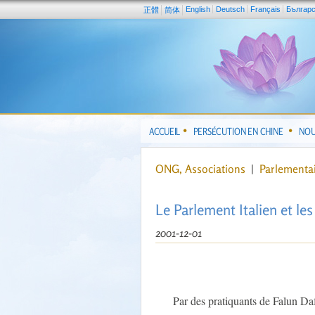
English
Deutsch
Français
Българ
正體
简体
ACCUEIL
PERSÉCUTION EN CHINE
NOU
ONG, Associations
|
Parlementa
Le Parlement Italien et l
2001-12-01
Par des pratiquants de Falun D