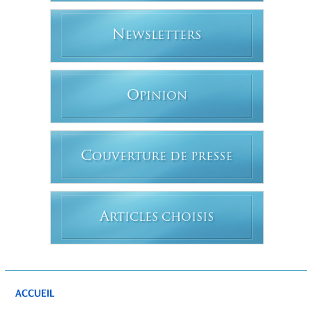
N
EWSLETTERS
O
PINION
C
OUVERTURE DE PRESSE
A
RTICLES CHOISIS
ACCUEIL