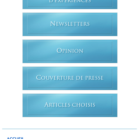
D'EXPERIENCES
N
EWSLETTERS
O
PINION
C
OUVERTURE DE PRESSE
A
RTICLES CHOISIS
ACCUEIL