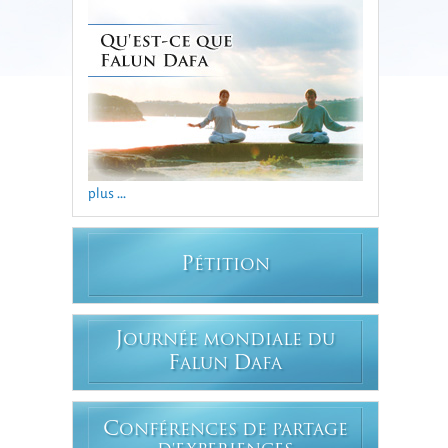
plus ...
P
ÉTITION
J
OURNÉE MONDIALE DU
F
D
ALUN
AFA
C
ONFÉRENCES DE PARTAGE