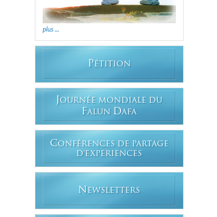
plus ...
P
ÉTITION
J
OURNÉE MONDIALE DU
F
D
ALUN
AFA
C
ONFÉRENCES DE PARTAGE
D'EXPERIENCES
N
EWSLETTERS