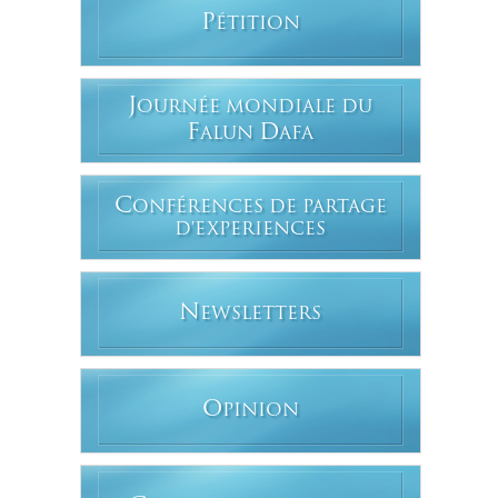
P
ÉTITION
J
OURNÉE MONDIALE DU
F
D
ALUN
AFA
C
ONFÉRENCES DE PARTAGE
D'EXPERIENCES
N
EWSLETTERS
O
PINION