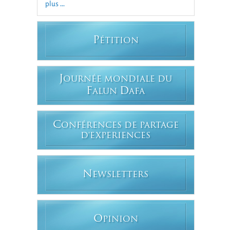
plus ...
P
ÉTITION
J
OURNÉE MONDIALE DU
F
D
ALUN
AFA
C
ONFÉRENCES DE PARTAGE
D'EXPERIENCES
N
EWSLETTERS
O
PINION