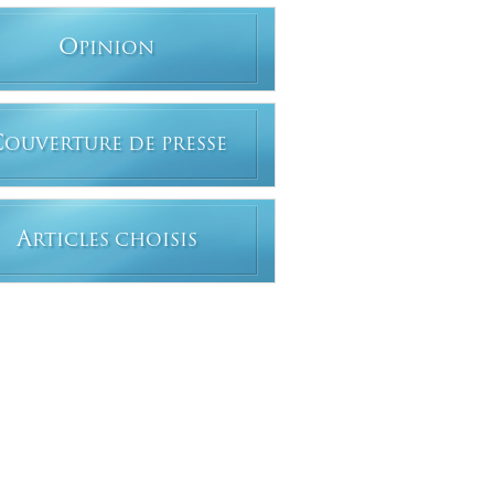
O
PINION
C
OUVERTURE DE PRESSE
A
RTICLES CHOISIS