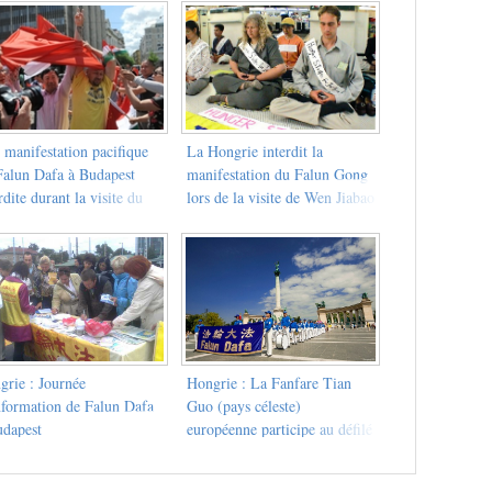
 manifestation pacifique
La Hongrie interdit la
Falun Dafa à Budapest
manifestation du Falun Gong
rdite durant la visite du
lors de la visite de Wen Jiabao
mier chinois
grie : Journée
Hongrie : La Fanfare Tian
nformation de Falun Dafa
Guo (pays céleste)
udapest
européenne participe au défilé
de la St Stephane à Debrecen