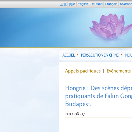
English
Deutsch
Français
Българ
正體
简体
ACCUEIL
PERSÉCUTION EN CHINE
NOU
Appels pacifiques
|
Evénements 
Hongrie : Des scènes dépei
pratiquants de Falun Gong
Budapest.
2011-08-07