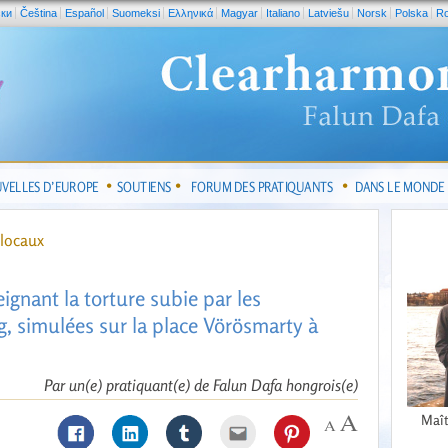
ски
Čeština
Español
Suomeksi
Ελληνικά
Magyar
Italiano
Latviešu
Norsk
Polska
R
VELLES D’EUROPE
SOUTIENS
FORUM DES PRATIQUANTS
DANS LE MONDE
locaux
gnant la torture subie par les
, simulées sur la place Vörösmarty à
Par un(e) pratiquant(e) de Falun Dafa hongrois(e)
Maît