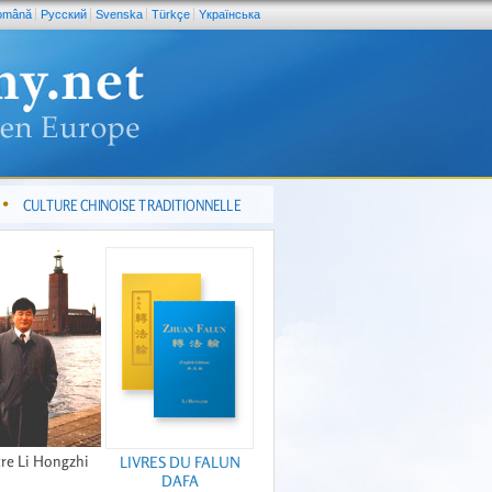
omână
Pусский
Svenska
Türkçe
Yкраїнська
CULTURE CHINOISE TRADITIONNELLE
re Li Hongzhi
LIVRES DU FALUN
DAFA