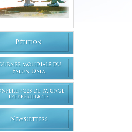
P
ÉTITION
OURNÉE MONDIALE DU
F
D
ALUN
AFA
ONFÉRENCES DE PARTAGE
D'EXPERIENCES
N
EWSLETTERS