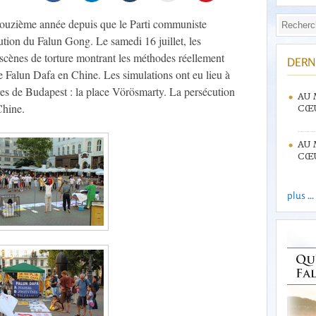
douzième année depuis que le Parti communiste
cution du Falun Gong. Le samedi 16 juillet, les
 scènes de torture montrant les méthodes réellement
DERN
 de Falun Dafa en Chine. Les simulations ont eu lieu à
res de Budapest : la place Vörösmarty. La persécution
AU 
Chine.
CŒU
AU 
CŒU
plus ...