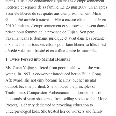
forcés . Elle a été condamnée à quatre ans d'emprisonnement,
licenciée et séparée de sa famille. Le 23 juin 2009, un an après
avoir été libérée de ses quatre ans d'emprisonnement, Mme
Guan a été arrêtée à nouveau. Elle a encore été condamnée en
2010 à huit ans d'emprisonnement et se trouve à présent dans la
prison pour femmes de la province de Fujian. Son père
travaillait dans le domaine juridique et avait dans les soixante-
dix ans. Il a mis tous ses efforts pour faire libérer sa fille. Il est
décédé voici peu, frustré et en colère contre les autorités.
1. Twice Forced into Mental Hospital
Ms. Guan Yujing suffered from poor health when she was
young. In 1997, a co-worker introduced her to Falun Gong.
Afterward, she not only became healthy, but her mental
outlook became purified. She followed the principles of
Truthfulness-Compassion-Forbearance and donated tens of
thousands of yuan she earned from selling stocks to the “Hope
Project,” a charity dedicated to providing education to
underprivileged kids. She treated her co-workers and family