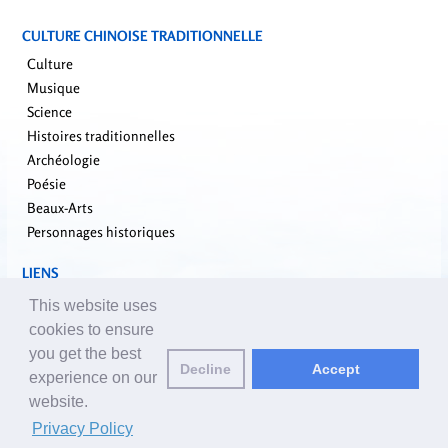
CULTURE CHINOISE TRADITIONNELLE
Culture
Musique
Science
Histoires traditionnelles
Archéologie
Poésie
Beaux-Arts
Personnages historiques
LIENS
falundafa.org
This website uses
faluninfo.net
cookies to ensure
minghui.org
you get the best
Decline
Accept
pureinsight.org
experience on our
website.
Email des éditeurs:
editor_fr@yuanming.net
| © 2001-2026 ClearHarmony.net |
Privacy Policy
Privacy Policy