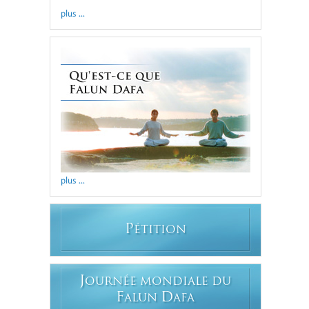
plus ...
plus ...
P
ÉTITION
J
OURNÉE MONDIALE DU
F
D
ALUN
AFA