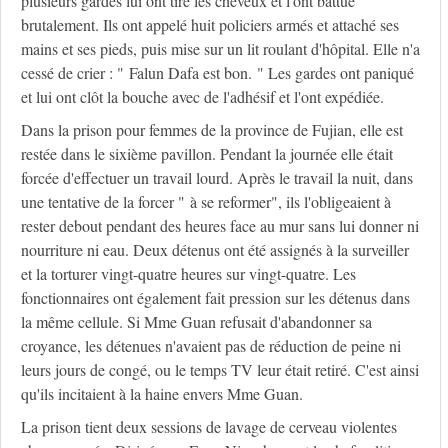
plusieurs gardes lui ont tiré les cheveux et l'ont battue
brutalement. Ils ont appelé huit policiers armés et attaché ses
mains et ses pieds, puis mise sur un lit roulant d'hôpital. Elle n'a
cessé de crier : " Falun Dafa est bon. " Les gardes ont paniqué
et lui ont clôt la bouche avec de l'adhésif et l'ont expédiée.
Dans la prison pour femmes de la province de Fujian, elle est
restée dans le sixième pavillon. Pendant la journée elle était
forcée d'effectuer un travail lourd. Après le travail la nuit, dans
une tentative de la forcer " à se reformer", ils l'obligeaient à
rester debout pendant des heures face au mur sans lui donner ni
nourriture ni eau. Deux détenus ont été assignés à la surveiller
et la torturer vingt-quatre heures sur vingt-quatre. Les
fonctionnaires ont également fait pression sur les détenus dans
la même cellule. Si Mme Guan refusait d'abandonner sa
croyance, les détenues n'avaient pas de réduction de peine ni
leurs jours de congé, ou le temps TV leur était retiré. C'est ainsi
qu'ils incitaient à la haine envers Mme Guan.
La prison tient deux sessions de lavage de cerveau violentes