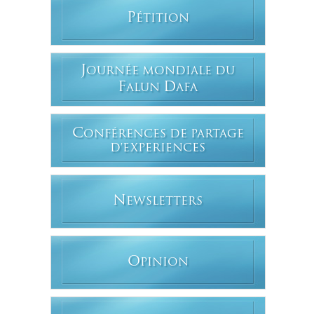
P
ÉTITION
J
OURNÉE MONDIALE DU
F
D
ALUN
AFA
C
ONFÉRENCES DE PARTAGE
D'EXPERIENCES
N
EWSLETTERS
O
PINION