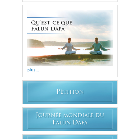
plus ...
P
ÉTITION
J
OURNÉE MONDIALE DU
F
D
ALUN
AFA