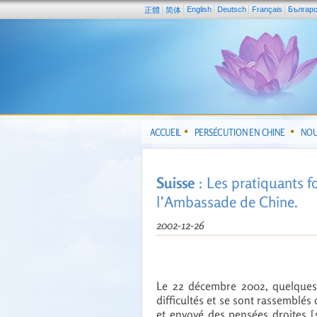
English
Deutsch
Français
Българ
正體
简体
ACCUEIL
PERSÉCUTION EN CHINE
NOU
Suisse
: Les pratiquants fo
l’Ambassade de Chine.
2002-12-26
Le 22 décembre 2002, quelques
difficultés et se sont rassemblé
et envoyé des pensées droites [