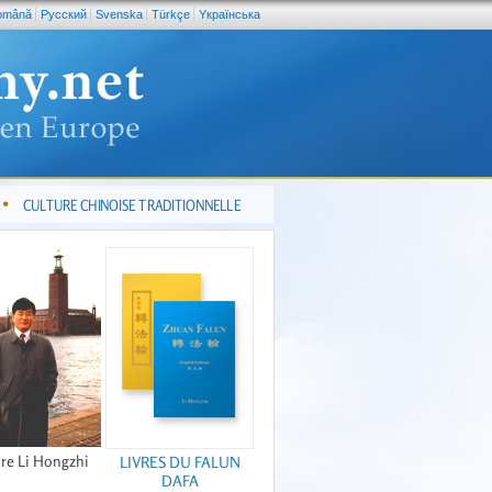
omână
Pусский
Svenska
Türkçe
Yкраїнська
CULTURE CHINOISE TRADITIONNELLE
re Li Hongzhi
LIVRES DU FALUN
DAFA