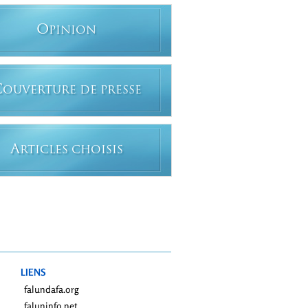
O
PINION
C
OUVERTURE DE PRESSE
A
RTICLES CHOISIS
LIENS
falundafa.org
faluninfo.net