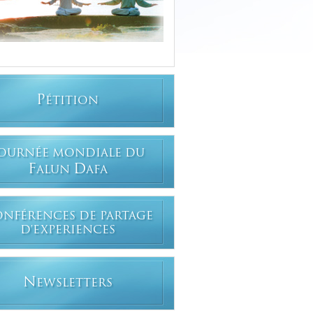
P
ÉTITION
OURNÉE MONDIALE DU
F
D
ALUN
AFA
ONFÉRENCES DE PARTAGE
D'EXPERIENCES
N
EWSLETTERS