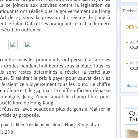
r se joindre aux activités contre la législation de
ratiquants ont réalisé que le gouvernement de Hong
Article 23 sous la pression du régime de Jiang à
ment le Falun Dafa et ses pratiquants et est la dernière
DERN
persécution outremer.
AU 
CŒU
écembre mais les pratiquants ont persisté à faire les
AU 
s droites pendant huit heures sous la pluie. Tous les
CŒU
is sont restés déterminés à révéler la vérité aux
que. Si tel était le prix à payer pour sauver des vies
 feraient cela joyeusement tous les jours. Le chiffre
plus ...
en Chine est de 534, mais le chiffre officieux dépasse
t promulgué, Jiang Zemin aurait le champ libre pour
ociété libre de Hong Kong.
t réussies, avec beaucoup plus de gens à réaliser la
’Article 23 proposée.
pour la liberté de la population à Hong Kong, il ya
cle 23 à