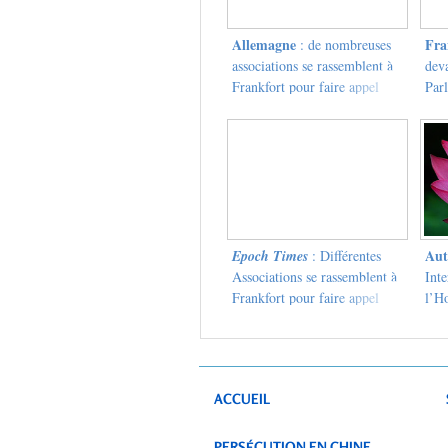
Allemagne
Fra
: de nombreuses
associations se rassemblent à
dev
Frankfort pour faire appel
Par
contre l’Article 23
Aut
Epoch Times
: Différentes
Associations se rassemblent à
Inte
Frankfort pour faire appel
l’H
contre l’Article 23
la 
ACCUEIL
PERSÉCUTION EN CHINE