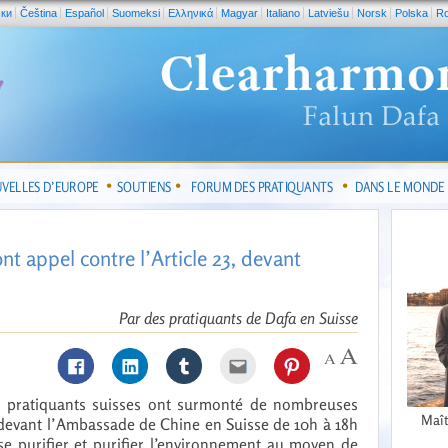
ски
Čeština
Español
Suomeksi
Ελληνικά
Magyar
Italiano
Latviešu
Norsk
Polska
R
VELLES D’EUROPE
SOUTIENS
FORUM DES PRATIQUANTS
DANS LE MONDE
nt appel contre l’Article 23, devant
Par des pratiquants de Dafa en Suisse
 pratiquants suisses ont surmonté de nombreuses
Maît
s devant l’Ambassade de Chine en Suisse de 10h à 18h
se purifier et purifier l’environnement au moyen de