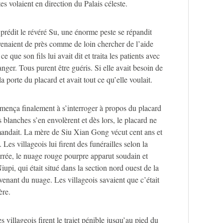
es volaient en direction du Palais céleste.
prédit le révéré Su, une énorme peste se répandit
venaient de près comme de loin chercher de l’aide
e que son fils lui avait dit et traita les patients avec
ranger. Tous purent être guéris. Si elle avait besoin de
a porte du placard et avait tout ce qu’elle voulait.
mença finalement à s’interroger à propos du placard
 blanches s’en envolèrent et dès lors, le placard ne
emandait. La mère de Siu Xian Gong vécut cent ans et
Les villageois lui firent des funérailles selon la
errée, le nuage rouge pourpre apparut soudain et
i, qui était situé dans la section nord ouest de la
 venant du nuage. Les villageois savaient que c’était
ère.
les villageois firent le trajet pénible jusqu’au pied du