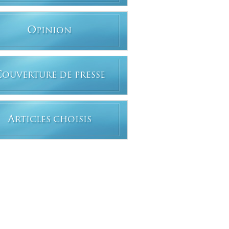
O
PINION
C
OUVERTURE DE PRESSE
A
RTICLES CHOISIS