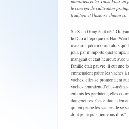
immortels et les Taos. Pour un pu
le concept de cultivation-pratiq
tradition et l'histoire chinoises.
Su Xian Gong était né à Guiyang e
le Dao à l’époque de Han Wen Di. 
mais son père mourut alors qu’il
jour, par n’importe quel temps. Il
mangeait et était heureux avec u
famille était pauvre, il eut une 
emmenaient paître les vaches à 
vaches, elles se promenaient auto
vaches rentraient d’elles-mêmes s
enfants les gardaient, elles courr
dangereuses. Ces enfants deman
qui empêche les vaches de se sa
dont je ne puis rien vous dire.”