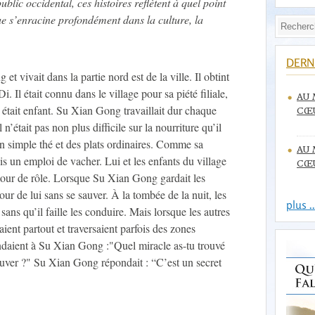
blic occidental, ces histoires reflètent à quel point
ue s’enracine profondément dans la culture, la
DERN
t vivait dans la partie nord est de la ville. Il obtint
Il était connu dans le village pour sa piété filiale,
AU 
 était enfant. Su Xian Gong travaillait dur chaque
CŒU
 n’était pas non plus difficile sur la nourriture qu’il
n simple thé et des plats ordinaires. Comme sa
AU 
fois un emploi de vacher. Lui et les enfants du village
CŒU
tour de rôle. Lorsque Su Xian Gong gardait les
ur de lui sans se sauver. À la tombée de la nuit, les
plus ..
ans qu’il faille les conduire. Mais lorsque les autres
aient partout et traversaient parfois des zones
daient à Su Xian Gong :"Quel miracle as-tu trouvé
uver ?" Su Xian Gong répondait : “C’est un secret