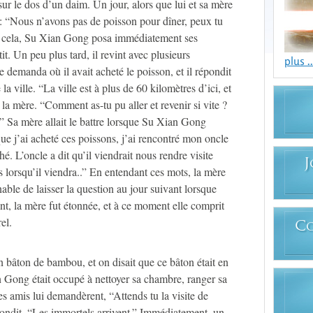
r le dos d’un daim. Un jour, alors que lui et sa mère
t : “Nous n’avons pas de poisson pour dîner, peux tu
nt cela, Su Xian Gong posa immédiatement ses
rtit. Un peu plus tard, il revint avec plusieurs
plus ..
e demanda où il avait acheté le poisson, et il répondit
la ville. “La ville est à plus de 60 kilomètres d’ici, et
 la mère. “Comment as-tu pu aller et revenir si vite ?
” Sa mère allait le battre lorsque Su Xian Gong
que j’ai acheté ces poissons, j’ai rencontré mon oncle
hé. L’oncle a dit qu’il viendrait nous rendre visite
J
 lorsqu’il viendra..” En entendant ces mots, la mère
ble de laisser la question au jour suivant lorsque
ant, la mère fut étonnée, et à ce moment elle comprit
el.
C
 bâton de bambou, et on disait que ce bâton était en
n Gong était occupé à nettoyer sa chambre, ranger sa
es amis lui demandèrent, “Attends tu la visite de
ndit, “Les immortels arrivent.” Immédiatement, un