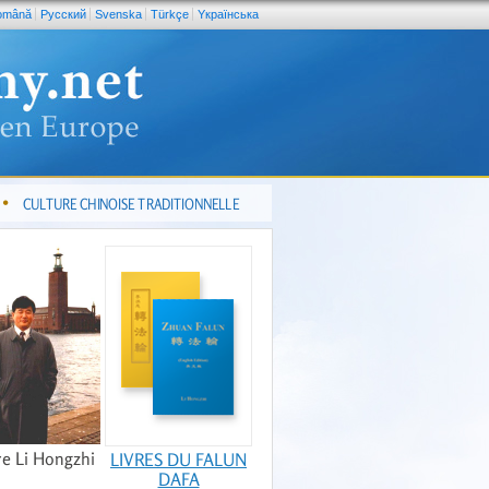
omână
Pусский
Svenska
Türkçe
Yкраїнська
CULTURE CHINOISE TRADITIONNELLE
re Li Hongzhi
LIVRES DU FALUN
DAFA