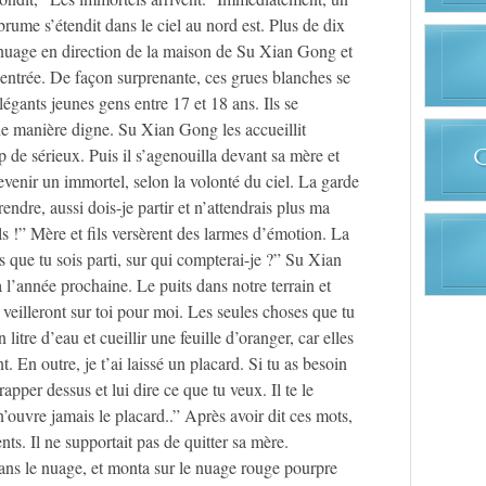
rume s’étendit dans le ciel au nord est. Plus de dix
 nuage en direction de la maison de Su Xian Gong et
’entrée. De façon surprenante, ces grues blanches se
égants jeunes gens entre 17 et 18 ans. Ils se
e manière digne. Su Xian Gong les accueillit
de sérieux. Puis il s’agenouilla devant sa mère et
devenir un immortel, selon la volonté du ciel. La garde
ndre, aussi dois-je partir et n’attendrais plus ma
ls !” Mère et fils versèrent des larmes d’émotion. La
 que tu sois parti, sur qui compterai-je ?” Su Xian
 l’année prochaine. Le puits dans notre terrain et
 veilleront sur toi pour moi. Les seules choses que tu
 litre d’eau et cueillir une feuille d’oranger, car elles
. En outre, je t’ai laissé un placard. Si tu as besoin
apper dessus et lui dire ce que tu veux. Il te le
n’ouvre jamais le placard..” Après avoir dit ces mots,
lents. Il ne supportait pas de quitter sa mère.
dans le nuage, et monta sur le nuage rouge pourpre