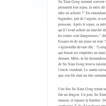
Su Xian Gong montait souvent su
prenaient leur repas, la mère di
aller en acheter ?” En entenda
baguettes, prit de l’argent, et so
poissons. Après le repas, sa mèr
qu’il l’avait acheté au marché de 
les routes sont dangereuses,” dit
Essaies-tu de me jouer un tour ?
s’agenouilla devant elle : “Lors
qui faisait ses emplettes au marc
demain. Mère, tu lui demanderas
de Su Xian Gong trouva raisonna
l’oncle viendrait. Le matin suiv
que son fils était un être surnatur
Une fois Su Xian Gong tenait un
fait un dragon. Un jour, Su Xia
maison, et réparer la barrière. D
quelqu’un ?” Su Xian Gong répo