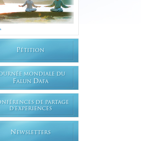
.
P
ÉTITION
OURNÉE MONDIALE DU
F
D
ALUN
AFA
ONFÉRENCES DE PARTAGE
D'EXPERIENCES
N
EWSLETTERS