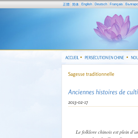
English
Deutsch
Français
Българ
正體
简体
ACCUEIL
PERSÉCUTION EN CHINE
NOU
Sagesse traditionnelle
Anciennes histoires de cult
2013-02-17
Le folklore chinois est plein d’a