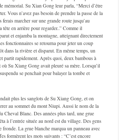
de mémorial. Su Xian Gong leur parla, “Merci d’être
ter. Vous n’avez pas besoin de prendre la passe de la
s ferais marcher sur une grande route jusqu’au
a tête en arrière pour regarder..” Comme il
parut et enjamba la montagne, atteignant directement
 des fonctionnaires se retourna pour jeter un coup
tôt dans la rivière et disparut. En même temps, un
 et partit rapidement. Après quoi, deux bambous à
it où Su Xiang Gong avait pleuré sa mère. Lorsqu’il
 suspendu se penchait pour balayer la tombe et
endait plus les sanglots de Su Xiang Gong, et on
errer au sommet du mont Niupi. Aussi le nom de la
u Cheval Blanc. Des années plus tard, une grue
rêta à l’entrée située au nord est du village. Des gens
une fronde. La grue blanche marqua un panneau avec
ffes formèrent les mots suivants : “C’est encore