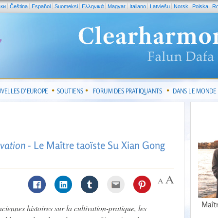
ски
Čeština
Español
Suomeksi
Ελληνικά
Magyar
Italiano
Latviešu
Norsk
Polska
R
VELLES D’EUROPE
SOUTIENS
FORUM DES PRATIQUANTS
DANS LE MONDE
ivation
- Le Maître taoïste Su Xian Gong
Maît
nciennes histoires sur la cultivation-pratique, les