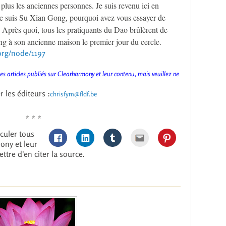
 plus les anciennes personnes. Je suis revenu ici en
je suis Su Xian Gong, pourquoi avez vous essayer de
 Après quoi, tous les pratiquants du Dao brûlèrent de
ng à son ancienne maison le premier jour du cercle.
org/node/1197
les articles publiés sur Clearharmony et leur contenu, mais veuillez ne
 les éditeurs :
chrisfym@fldf.be
* * *
culer tous
mony et leur
ttre d'en citer la source.