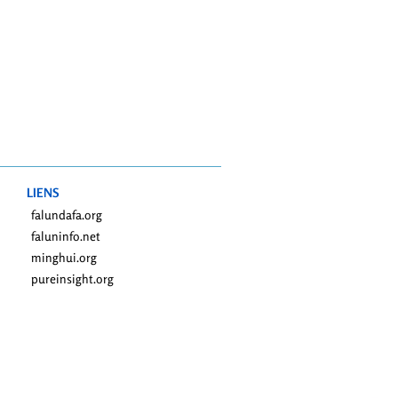
LIENS
falundafa.org
faluninfo.net
minghui.org
pureinsight.org