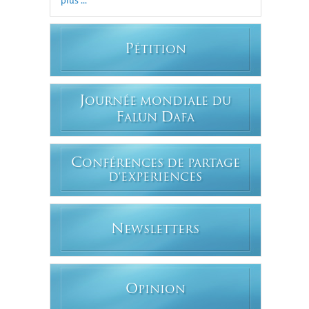
P
ÉTITION
J
OURNÉE MONDIALE DU
F
D
ALUN
AFA
C
ONFÉRENCES DE PARTAGE
D'EXPERIENCES
N
EWSLETTERS
O
PINION