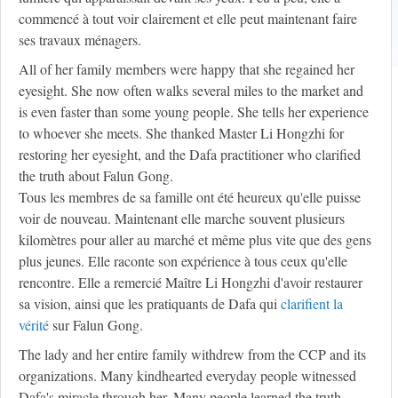
commencé à tout voir clairement et elle peut maintenant faire
ses travaux ménagers.
All of her family members were happy that she regained her
eyesight. She now often walks several miles to the market and
is even faster than some young people. She tells her experience
to whoever she meets. She thanked Master Li Hongzhi for
restoring her eyesight, and the Dafa practitioner who clarified
the truth about Falun Gong.
Tous les membres de sa famille ont été heureux qu'elle puisse
voir de nouveau. Maintenant elle marche souvent plusieurs
kilomètres pour aller au marché et même plus vite que des gens
plus jeunes. Elle raconte son expérience à tous ceux qu'elle
rencontre. Elle a remercié Maître Li Hongzhi d'avoir restaurer
sa vision, ainsi que les pratiquants de Dafa qui
clarifient la
vérité
sur Falun Gong.
The lady and her entire family withdrew from the CCP and its
organizations. Many kindhearted everyday people witnessed
Dafa's miracle through her. Many people learned the truth