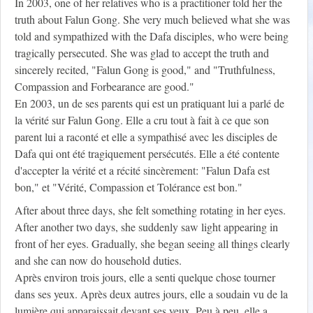
In 2003, one of her relatives who is a practitioner told her the
truth about Falun Gong. She very much believed what she was
told and sympathized with the Dafa disciples, who were being
tragically persecuted. She was glad to accept the truth and
sincerely recited, "Falun Gong is good," and "Truthfulness,
Compassion and Forbearance are good."
En 2003, un de ses parents qui est un pratiquant lui a parlé de
la vérité sur Falun Gong. Elle a cru tout à fait à ce que son
parent lui a raconté et elle a sympathisé avec les disciples de
Dafa qui ont été tragiquement persécutés. Elle a été contente
d'accepter la vérité et a récité sincèrement: "Falun Dafa est
bon," et "Vérité, Compassion et Tolérance est bon."
After about three days, she felt something rotating in her eyes.
After another two days, she suddenly saw light appearing in
front of her eyes. Gradually, she began seeing all things clearly
and she can now do household duties.
Après environ trois jours, elle a senti quelque chose tourner
dans ses yeux. Après deux autres jours, elle a soudain vu de la
lumière qui apparaissait devant ses yeux. Peu à peu, elle a