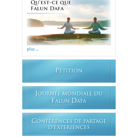
plus ...
P
ÉTITION
J
OURNÉE MONDIALE DU
F
D
ALUN
AFA
C
ONFÉRENCES DE PARTAGE
D'EXPERIENCES