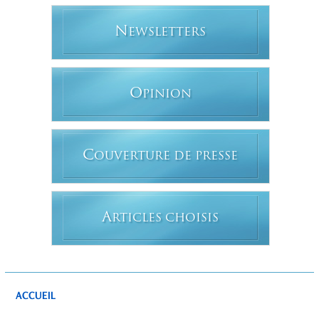
N
EWSLETTERS
O
PINION
C
OUVERTURE DE PRESSE
A
RTICLES CHOISIS
ACCUEIL