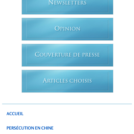
N
EWSLETTERS
O
PINION
C
OUVERTURE DE PRESSE
A
RTICLES CHOISIS
ACCUEIL
PERSÉCUTION EN CHINE