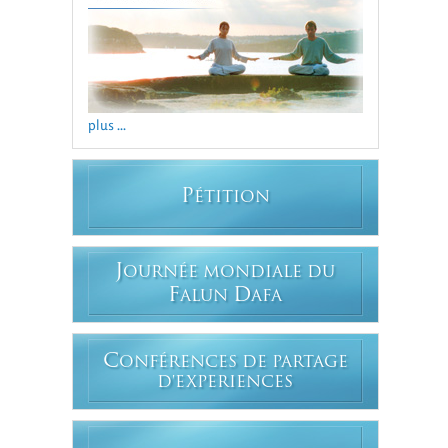
plus ...
P
ÉTITION
J
OURNÉE MONDIALE DU
F
D
ALUN
AFA
C
ONFÉRENCES DE PARTAGE
D'EXPERIENCES