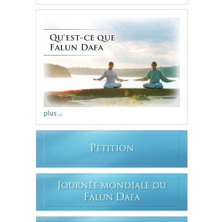
plus ...
P
ÉTITION
J
OURNÉE MONDIALE DU
F
D
ALUN
AFA