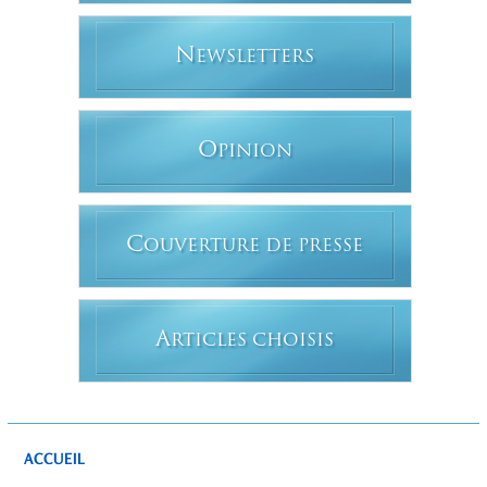
N
EWSLETTERS
O
PINION
C
OUVERTURE DE PRESSE
A
RTICLES CHOISIS
ACCUEIL