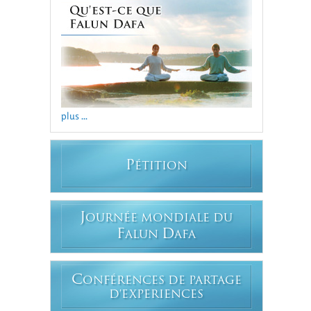
plus ...
P
ÉTITION
J
OURNÉE MONDIALE DU
F
D
ALUN
AFA
C
ONFÉRENCES DE PARTAGE
D'EXPERIENCES