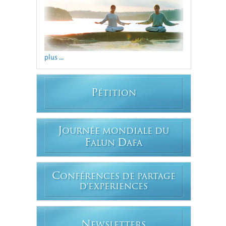
plus ...
P
ÉTITION
J
OURNÉE MONDIALE DU
F
D
ALUN
AFA
C
ONFÉRENCES DE PARTAGE
D'EXPERIENCES
N
EWSLETTERS