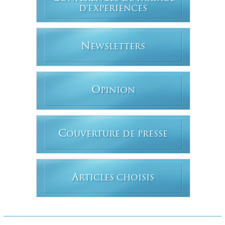
D'EXPERIENCES
N
EWSLETTERS
O
PINION
C
OUVERTURE DE PRESSE
A
RTICLES CHOISIS