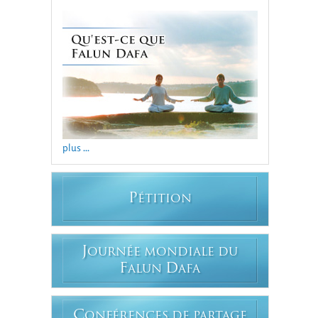
plus ...
P
ÉTITION
J
OURNÉE MONDIALE DU
F
D
ALUN
AFA
C
ONFÉRENCES DE PARTAGE