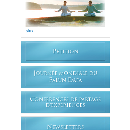
plus ...
P
ÉTITION
J
OURNÉE MONDIALE DU
F
D
ALUN
AFA
C
ONFÉRENCES DE PARTAGE
D'EXPERIENCES
N
EWSLETTERS