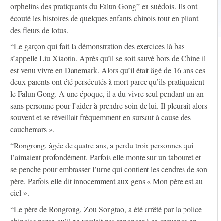
orphelins des pratiquants du Falun Gong” en suédois. Ils ont
écouté les histoires de quelques enfants chinois tout en pliant
des fleurs de lotus.
“Le garçon qui fait la démonstration des exercices là bas
s’appelle Liu Xiaotin. Après qu’il se soit sauvé hors de Chine il
est venu vivre en Danemark. Alors qu’il était âgé de 16 ans ces
deux parents ont été persécutés à mort parce qu’ils pratiquaient
le Falun Gong. A une époque, il a du vivre seul pendant un an
sans personne pour l’aider à prendre soin de lui. Il pleurait alors
souvent et se réveillait fréquemment en sursaut à cause des
cauchemars ».
“Rongrong, âgée de quatre ans, a perdu trois personnes qui
l’aimaient profondément. Parfois elle monte sur un tabouret et
se penche pour embrasser l’urne qui contient les cendres de son
père. Parfois elle dit innocemment aux gens « Mon père est au
ciel ».
“Le père de Rongrong, Zou Songtao, a été arrêté par la police
chinoise parce qu’il ne voulait pas renoncer à sa croyance en