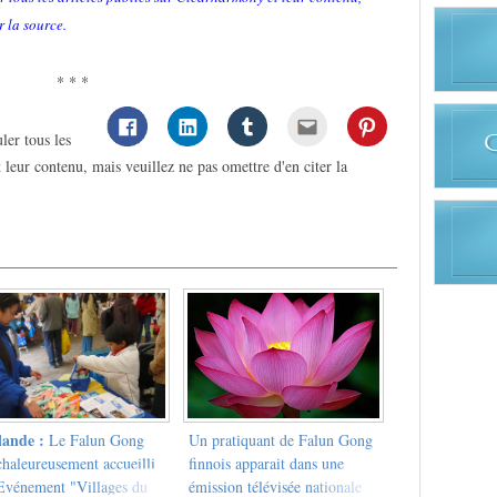
r la source.
* * *
ler tous les
 leur contenu, mais veuillez ne pas omettre d'en citer la
lande :
Le Falun Gong
Un pratiquant de Falun Gong
chaleureusement accueilli
finnois apparait dans une
’Evénement "Villages du
émission télévisée nationale