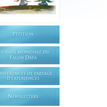
P
ÉTITION
OURNÉE MONDIALE DU
F
D
ALUN
AFA
ONFÉRENCES DE PARTAGE
D'EXPERIENCES
N
EWSLETTERS