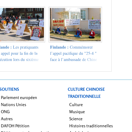
de"
lande :
Finlande :
Les pratiquants
Commémorer
 appel pour la fin de la
l’appel pacifique du "25-4 "
écution lors du sixième
face à l’ambassade de Chine
versaire de l’incident du
Avril
SOUTIENS
CULTURE CHINOISE
TRADITIONNELLE
Parlement européen
Nations Unies
Culture
ONG
Musique
Autres
Science
DAFOH Pétition
Histoires traditionnelles