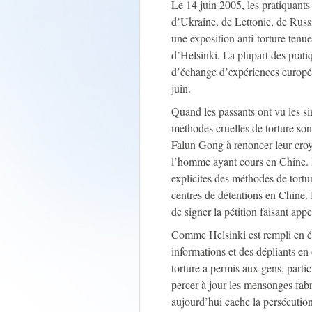
Le 14 juin 2005, les pratiquan
d’Ukraine, de Lettonie, de Russi
une exposition anti-torture tenue
d’Helsinki. La plupart des prati
d’échange d’expériences europé
juin.
Quand les passants ont vu les si
méthodes cruelles de torture sont
Falun Gong à renoncer leur croya
l’homme ayant cours en Chine. L
explicites des méthodes de tortur
centres de détentions en Chine
de signer la pétition faisant appe
Comme Helsinki est rempli en ét
informations et des dépliants en 
torture a permis aux gens, parti
percer à jour les mensonges fabr
aujourd’hui cache la persécution 