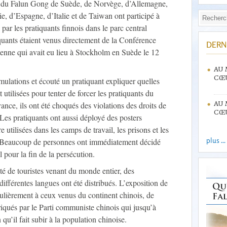
ts du Falun Gong de Suède, de Norvège, d’Allemagne,
e, d’Espagne, d’Italie et de Taiwan ont participé à
 par les pratiquants finnois dans le parc central
quants étaient venus directement de la Conférence
DERN
enne qui avait eu lieu à Stockholm en Suède le 12
AU 
CŒU
mulations et écouté un pratiquant expliquer quelles
 utilisées pour tenter de forcer les pratiquants du
nce, ils ont été choqués des violations des droits de
AU 
CŒU
es pratiquants ont aussi déployé des posters
e utilisées dans les camps de travail, les prisons et les
plus ...
. Beaucoup de personnes ont immédiatement décidé
l pour la fin de la persécution.
é de touristes venant du monde entier, des
différentes langues ont été distribués. L’exposition de
culièrement à ceux venus du continent chinois, de
iqués par le Parti communiste chinois qui jusqu’à
qu’il fait subir à la population chinoise.