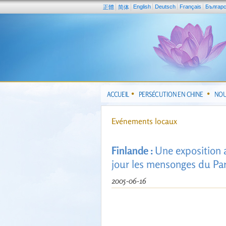
English
Deutsch
Français
Българ
正體
简体
ACCUEIL
PERSÉCUTION EN CHINE
NOU
Evénements locaux
Finlande :
Une exposition 
jour les mensonges du Pa
2005-06-16