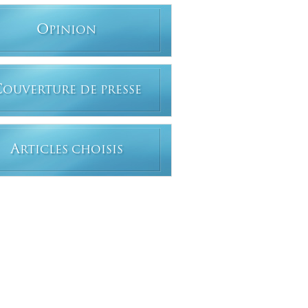
O
PINION
C
OUVERTURE DE PRESSE
A
RTICLES CHOISIS