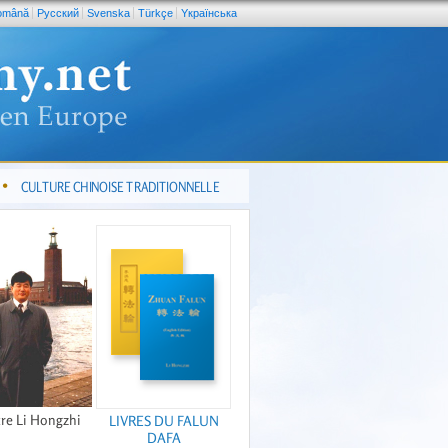
omână
Pусский
Svenska
Türkçe
Yкраїнська
CULTURE CHINOISE TRADITIONNELLE
re Li Hongzhi
LIVRES DU FALUN
DAFA