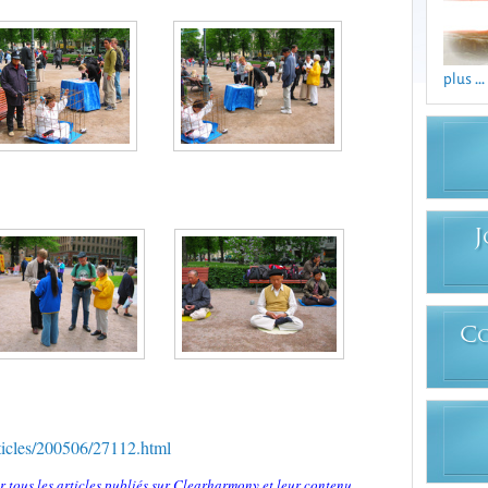
plus ...
J
C
ticles/200506/27112.html
r tous les articles publiés sur Clearharmony et leur contenu,