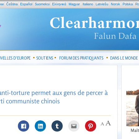
ски
Čeština
Español
Suomeksi
Ελληνικά
Magyar
Italiano
Latviešu
Norsk
Polska
R
VELLES D’EUROPE
SOUTIENS
FORUM DES PRATIQUANTS
DANS LE MONDE
anti-torture permet aux gens de percer à
rti communiste chinois
Maît