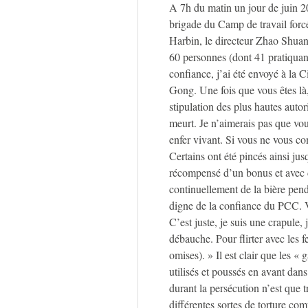
A 7h du matin un jour de juin 2
brigade du Camp de travail forc
Harbin, le directeur Zhao Shuang
60 personnes (dont 41 pratiquan
confiance, j’ai été envoyé à la 
Gong. Une fois que vous êtes là,
stipulation des plus hautes autor
meurt. Je n’aimerais pas que vou
enfer vivant. Si vous ne vous com
Certains ont été pincés ainsi ju
récompensé d’un bonus et avec de
continuellement de la bière penda
digne de la confiance du PCC. Vo
C’est juste, je suis une crapule, 
débauche. Pour flirter avec les f
omises). » Il est clair que les « 
utilisés et poussés en avant dan
durant la persécution n’est que
différentes sortes de torture com