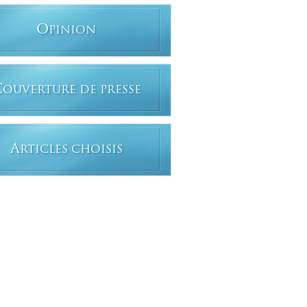
O
PINION
C
OUVERTURE DE PRESSE
A
RTICLES CHOISIS