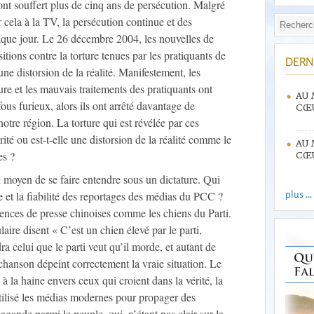
nt souffert plus de cinq ans de persécution. Malgré
r cela à la TV, la persécution continue et des
que jour. Le 26 décembre 2004, les nouvelles de
tions contre la torture tenues par les pratiquants de
DERN
ne distorsion de la réalité. Manifestement, les
ture et les mauvais traitements des pratiquants ont
AU 
ous furieux, alors ils ont arrêté davantage de
CŒU
otre région. La torture qui est révélée par ces
rité ou est-t-elle une distorsion de la réalité comme le
AU 
es ?
CŒU
 moyen de se faire entendre sous un dictature. Qui
plus ...
e et la fiabilité des reportages des médias du PCC ?
ences de presse chinoises comme les chiens du Parti.
ire disent « C’est un chien élevé par le parti,
ra celui que le parti veut qu’il morde, et autant de
 chanson dépeint correctement la vraie situation. Le
 à la haine envers ceux qui croient dans la vérité, la
utilisé les médias modernes pour propager des
pagande parmi le peuple, qui, n’étant pas clair sur la