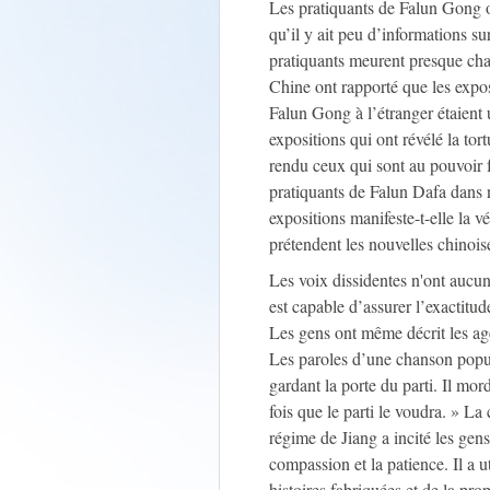
Les pratiquants de Falun Gong o
qu’il y ait peu d’informations su
pratiquants meurent presque cha
Chine ont rapporté que les exposi
Falun Gong à l’étranger étaient u
expositions qui ont révélé la tor
rendu ceux qui sont au pouvoir f
pratiquants de Falun Dafa dans n
expositions manifeste-t-elle la vé
prétendent les nouvelles chinois
Les voix dissidentes n'ont aucun
est capable d’assurer l’exactitud
Les gens ont même décrit les ag
Les paroles d’une chanson popula
gardant la porte du parti. Il mord
fois que le parti le voudra. » La
régime de Jiang a incité les gens
compassion et la patience. Il a 
histoires fabriquées et de la pro