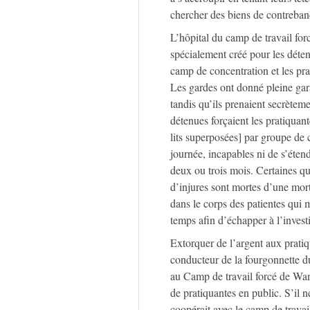
chercher des biens de contreban
L’hôpital du camp de travail fo
spécialement créé pour les dét
camp de concentration et les prat
Les gardes ont donné pleine gar
tandis qu’ils prenaient secrètem
détenues forçaient les pratiquant
lits superposées] par groupe de c
journée, incapables ni de s’étend
deux ou trois mois. Certaines qu
d’injures sont mortes d’une mort 
dans le corps des patientes qui 
temps afin d’échapper à l’investi
Extorquer de l’argent aux prati
conducteur de la fourgonnette du
au Camp de travail forcé de Wan
de pratiquantes en public. S’il 
coopérait avec le camp de travail