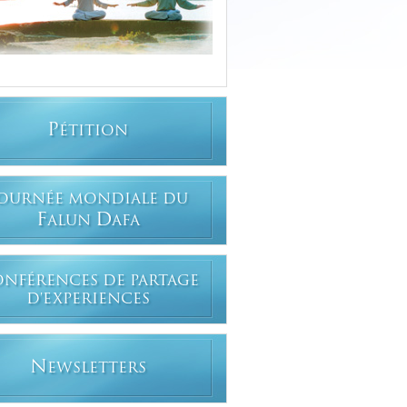
P
ÉTITION
OURNÉE MONDIALE DU
F
D
ALUN
AFA
ONFÉRENCES DE PARTAGE
D'EXPERIENCES
N
EWSLETTERS