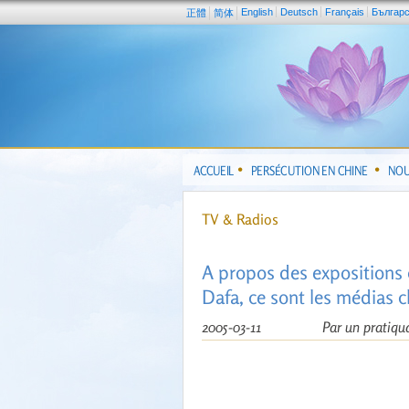
English
Deutsch
Français
Българ
正體
简体
ACCUEIL
PERSÉCUTION EN CHINE
NOU
TV & Radios
A propos des expositions 
Dafa, ce sont les médias c
2005-03-11
Par un pratiqu