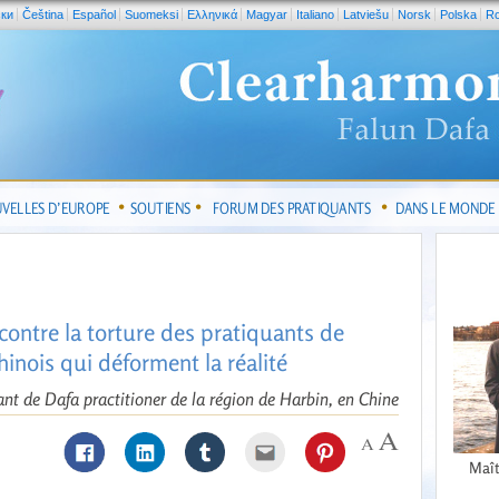
ски
Čeština
Español
Suomeksi
Ελληνικά
Magyar
Italiano
Latviešu
Norsk
Polska
R
VELLES D’EUROPE
SOUTIENS
FORUM DES PRATIQUANTS
DANS LE MONDE
contre la torture des pratiquants de
hinois qui déforment la réalité
ant de Dafa practitioner de la région de Harbin, en Chine
Maît