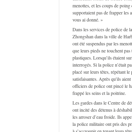
menottes, et les coups de poing 
supportaient pas de frapper les 
vous ai donné. »
Dans les services de police de l
Zhongshan dans la ville de Harbi
ont été suspendus par les menott
que leurs pieds ne touchent pas t
plastiques. Lorsqu’ils étaient sur 
interrogés. Si la police n’était p
placé sur leurs têtes, répétant l
satisfaisantes. Après qu'ils aien
officiers de police ont pincé le h
frappé les seins et la poitrine.
Les gardes dans le Centre de dé
ont incité des détenus à déshabi
les arroser d’eau froide. Ils app
la police militaire ont pris des p
à s’accroupir en tenant leurs tête