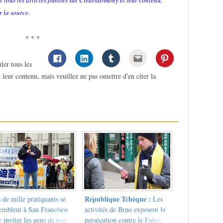
r tous les articles publiés sur Clearharmony et leur contenu,
r la source.
* * *
ler tous les
 leur contenu, mais veuillez ne pas omettre d'en citer la
République Tchèque :
 de mille pratiquants se
Les
semblent à San Francisco
activités de Brno exposent la
 inviter les gens de tous
persécution contre le Falun