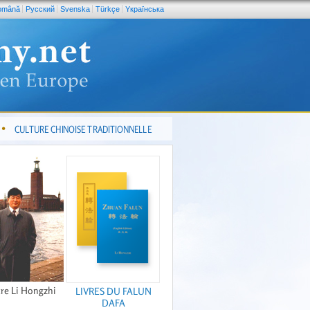
omână
Pусский
Svenska
Türkçe
Yкраїнська
CULTURE CHINOISE TRADITIONNELLE
re Li Hongzhi
LIVRES DU FALUN
DAFA