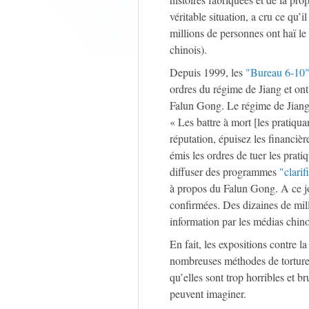
véritable situation, a cru ce qu’
millions de personnes ont haï l
chinois).
Depuis 1999, les
"Bureau 6-10
ordres du régime de Jiang et ont
Falun Gong. Le régime de Jiang 
« Les battre à mort [les pratiqu
réputation, épuisez les financiè
émis les ordres de tuer les prat
diffuser des programmes
"clarif
à propos du Falun Gong. A ce jo
confirmées. Des dizaines de mill
information par les médias chinoi
En fait, les expositions contre l
nombreuses méthodes de torture 
qu’elles sont trop horribles et 
peuvent imaginer.