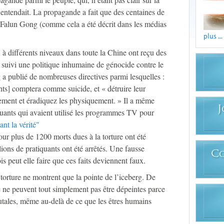
il entendait. La propagande a fait que des centaines de
e Falun Gong (comme cela a été décrit dans les médias
plus ...
"
à différents niveaux dans toute la Chine ont reçu des
 suivi une politique inhumaine de génocide contre le
a publié de nombreuses directives parmi lesquelles :
ants] comptera comme suicide, et « détruire leur
rement et éradiquez les physiquement. » Il a même
J
iquants qui avaient utilisé les programmes TV pour
iant la vérité"
ur plus de 1200 morts dues à la torture ont été
ions de pratiquants ont été arrêtés. Une fausse
C
s peut elle faire que ces faits deviennent faux.
a torture ne montrent que la pointe de l’iceberg. De
ne peuvent tout simplement pas être dépeintes parce
brutales, même au-delà de ce que les êtres humains