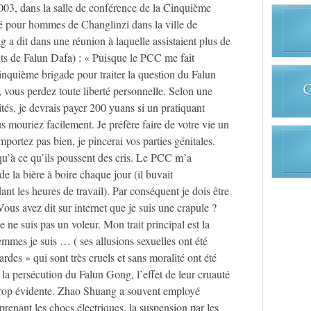
003, dans la salle de conférence de la Cinquième
é pour hommes de Changlinzi dans la ville de
 a dit dans une réunion à laquelle assistaient plus de
ts de Falun Dafa) : « Puisque le PCC me fait
Cinquième brigade pour traiter la question du Falun
 vous perdez toute liberté personnelle. Selon une
ités, je devrais payer 200 yuans si un pratiquant
s mouriez facilement. Je préfère faire de votre vie un
portez pas bien, je pincerai vos parties génitales.
squ’à ce qu’ils poussent des cris. Le PCC m’a
 la bière à boire chaque jour (il buvait
nt les heures de travail). Par conséquent je dois être
us avez dit sur internet que je suis une crapule ?
je ne suis pas un voleur. Mon trait principal est la
emmes je suis … ( ses allusions sexuelles ont été
gardes » qui sont très cruels et sans moralité ont été
s la persécution du Falun Gong, l’effet de leur cruauté
 trop évidente. Zhao Shuang a souvent employé
prenant les chocs électriques, la suspension par les