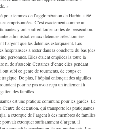
de. »
rcé pour femmes de l’agglomération de Harbin a été
enues emprisonnées. C’est exactement comme un
iquantes y ont souffert toutes sortes de persécution.
antie administrative aux détenues sélectionnées,
ent l’argent que les détenues extorquaient. Les
es hospitalisées à rester dans la couchette du bas [des
inq personnes. Elles étaient empilées là toute la
re ni de s’asseoir. Certaines d’entre elles pendant
i ont subi ce genre de tourments, de coups et
tragique. De plus, l’hôpital enfonçait des aiguilles
mouraient pour ne pas avoir reçu un traitement à
gation des familles.
quantes est une pratique commune pour les gardes. Le
 Centre de détention, qui transporte les pratiquantes
jia, a extorqué de l’argent à des membres de familles
ne pouvait extorquer suffisamment d’argent, il
 et aggravait la persécution de ces pratiquants. Les