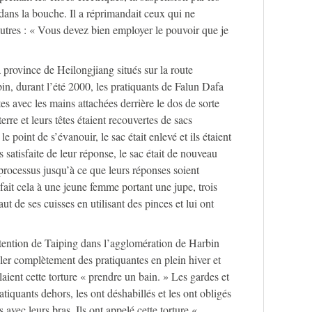
dans la bouche. Il a réprimandait ceux qui ne
autres : « Vous devez bien employer le pouvoir que je
a province de Heilongjiang situés sur la route
n, durant l’été 2000, les pratiquants de Falun Dafa
es avec les mains attachées derrière le dos de sorte
erre et leurs têtes étaient recouvertes de sacs
le point de s’évanouir, le sac était enlevé et ils étaient
as satisfaite de leur réponse, le sac était de nouveau
e processus jusqu’à ce que leurs réponses soient
t fait cela à une jeune femme portant une jupe, trois
aut de ses cuisses en utilisant des pinces et lui ont
tention de Taiping dans l’agglomération de Harbin
ller complètement des pratiquantes en plein hiver et
elaient cette torture « prendre un bain. » Les gardes et
ratiquants dehors, les ont déshabillés et les ont obligés
s avec leurs bras. Ils ont appelé cette torture «