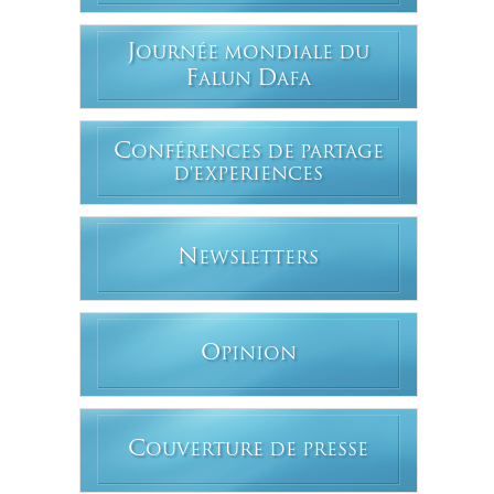
J
OURNÉE MONDIALE DU
F
D
ALUN
AFA
C
ONFÉRENCES DE PARTAGE
D'EXPERIENCES
N
EWSLETTERS
O
PINION
C
OUVERTURE DE PRESSE