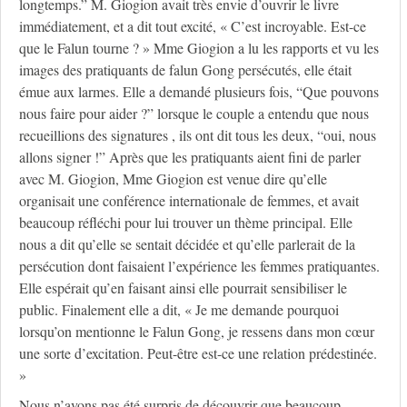
longtemps.” M. Giogion avait très envie d’ouvrir le livre
immédiatement, et a dit tout excité, « C’est incroyable. Est-ce
que le Falun tourne ? » Mme Giogion a lu les rapports et vu les
images des pratiquants de falun Gong persécutés, elle était
émue aux larmes. Elle a demandé plusieurs fois, “Que pouvons
nous faire pour aider ?” lorsque le couple a entendu que nous
recueillions des signatures , ils ont dit tous les deux, “oui, nous
allons signer !” Après que les pratiquants aient fini de parler
avec M. Giogion, Mme Giogion est venue dire qu’elle
organisait une conférence internationale de femmes, et avait
beaucoup réfléchi pour lui trouver un thème principal. Elle
nous a dit qu’elle se sentait décidée et qu’elle parlerait de la
persécution dont faisaient l’expérience les femmes pratiquantes.
Elle espérait qu’en faisant ainsi elle pourrait sensibiliser le
public. Finalement elle a dit, « Je me demande pourquoi
lorsqu’on mentionne le Falun Gong, je ressens dans mon cœur
une sorte d’excitation. Peut-être est-ce une relation prédestinée.
»
Nous n’avons pas été surpris de découvrir que beaucoup