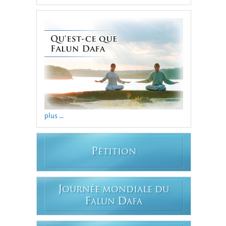
plus ...
P
ÉTITION
J
OURNÉE MONDIALE DU
F
D
ALUN
AFA