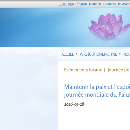
English
Deutsch
Français
Българ
正體
简体
ACCUEIL
PERSÉCUTION EN CHINE
NOU
Evénements locaux
|
Journée du
Maintenir la paix et l'esp
Journée mondiale du Falu
2026-05-28