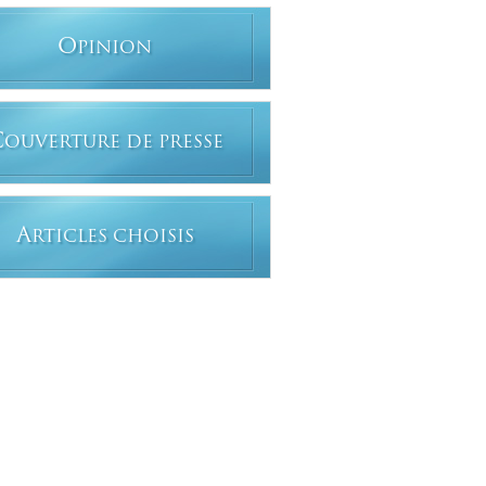
O
PINION
C
OUVERTURE DE PRESSE
A
RTICLES CHOISIS