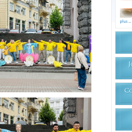
plus ...
J
C