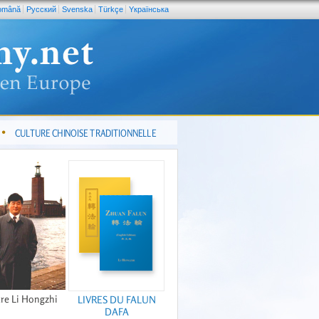
omână
Pусский
Svenska
Türkçe
Yкраїнська
CULTURE CHINOISE TRADITIONNELLE
re Li Hongzhi
LIVRES DU FALUN
DAFA