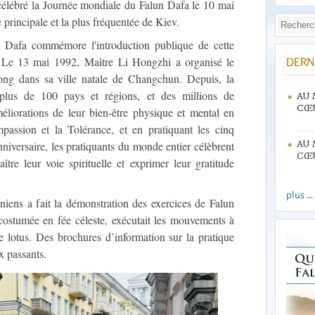
 célébré la Journée mondiale du Falun Dafa le 10 mai
principale et la plus fréquentée de Kiev.
 Dafa commémore l'introduction publique de cette
e. Le 13 mai 1992, Maître Li Hongzhi a organisé le
DERN
ng dans sa ville natale de Changchun. Depuis, la
 plus de 100 pays et régions, et des millions de
AU 
CŒU
méliorations de leur bien-être physique et mental en
ompassion et la Tolérance, et en pratiquant les cinq
nniversaire, les pratiquants du monde entier célèbrent
AU 
CŒU
tre leur voie spirituelle et exprimer leur gratitude
plus ...
niens a fait la démonstration des exercices de Falun
costumée en fée céleste, exécutait les mouvements à
de lotus. Des brochures d’information sur la pratique
x passants.