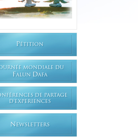
P
ÉTITION
OURNÉE MONDIALE DU
F
D
ALUN
AFA
ONFÉRENCES DE PARTAGE
D'EXPERIENCES
N
EWSLETTERS