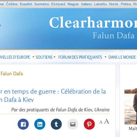
ски
Čeština
Español
Suomeksi
Ελληνικά
Magyar
Italiano
Latviešu
Norsk
Polska
R
VELLES D’EUROPE
SOUTIENS
FORUM DES PRATIQUANTS
DANS LE MONDE
 Falun Dafa
oir en temps de guerre : Célébration de la
n Dafa à Kiev
Par des pratiquants de Falun Dafa de Kiev, Ukraine
Maît