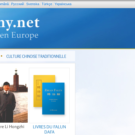
omână
Pусский
Svenska
Türkçe
Yкраїнська
CULTURE CHINOISE TRADITIONNELLE
re Li Hongzhi
LIVRES DU FALUN
DAFA