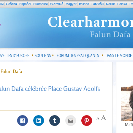
ски
Čeština
Español
Suomeksi
Ελληνικά
Magyar
Italiano
Latviešu
Norsk
Polska
R
VELLES D’EUROPE
SOUTIENS
FORUM DES PRATIQUANTS
DANS LE MONDE
 Falun Dafa
alun Dafa célébrée Place Gustav Adolfs
Maît