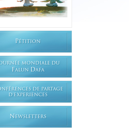
P
ÉTITION
OURNÉE MONDIALE DU
F
D
ALUN
AFA
ONFÉRENCES DE PARTAGE
D'EXPERIENCES
N
EWSLETTERS