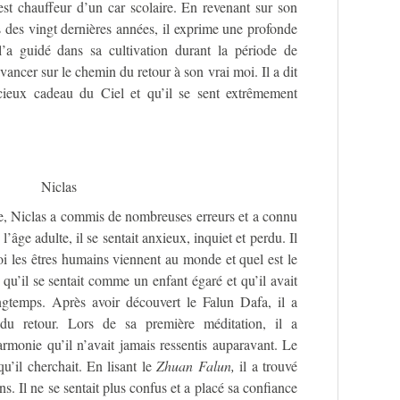
est chauffeur d’un car scolaire. En revenant sur son
s des vingt dernières années, il exprime une profonde
 l’a guidé dans sa cultivation durant la période de
avancer sur le chemin du retour à son vrai moi. Il a dit
ieux cadeau du Ciel et qu’il se sent extrêmement
Niclas
le, Niclas a commis de nombreuses erreurs et a connu
l’âge adulte, il se sentait anxieux, inquiet et perdu. Il
i les êtres humains viennent au monde et quel est le
it qu’il se sentait comme un enfant égaré et qu’il avait
ngtemps. Après avoir découvert le Falun Dafa, il a
du retour. Lors de sa première méditation, il a
rmonie qu’il n’avait jamais ressentis auparavant. Le
u’il cherchait. En lisant le
Zhuan Falun,
il a trouvé
ns. Il ne se sentait plus confus et a placé sa confiance