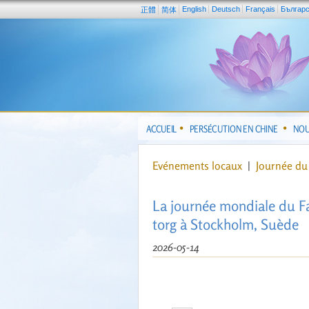
English
Deutsch
Français
Българ
正體
简体
ACCUEIL
PERSÉCUTION EN CHINE
NOU
Evénements locaux
|
Journée du
La journée mondiale du F
torg à Stockholm, Suède
2026-05-14