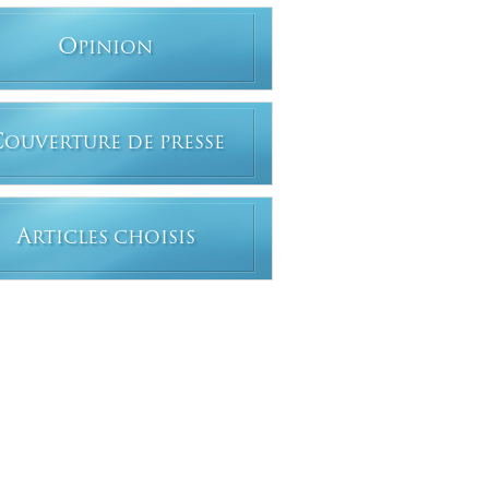
O
PINION
C
OUVERTURE DE PRESSE
A
RTICLES CHOISIS