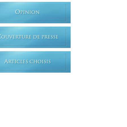
O
PINION
C
OUVERTURE DE PRESSE
A
RTICLES CHOISIS