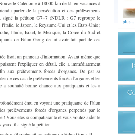
Nouvelle Calédonie à 18000 km de là, en vacances à
entendu parler de la persécution et des prélèvements
 a signé la pétition G7+7 (NDLR : G7 regroupe le
plus ...
l'Italie, le Japon, le Royaume-Uni et les États-Unis ;
ralie, l'Inde, Israël, le Mexique, la Corée du Sud et
iquants de Falun Gong de lui avoir fait part de ces
itée lisait un panneau d'information. Avant même que
puissent l'expliquer en détail, elle a immédiatement
J
 fin aux prélèvements forcés d'organes. De par sa
rler de ces cas de prélèvements forcés d'organes et les
lle a souhaité bonne chance aux pratiquants et les a
C
profondément ému en voyant une pratiquante de Falun
s prélèvements forcés d'organes perpétrés par le
ge ! Vous êtes si compatissante et vous voulez aider le
yeux, il a signé la pétition.
nts qu'il soutenait les actions du Falun Gong. Il