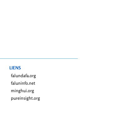
LIENS
falundafa.org
faluninfo.net
minghui.org
pureinsight.org