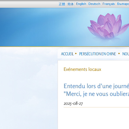
English
Deutsch
Français
Българ
正體
简体
ACCUEIL
PERSÉCUTION EN CHINE
NOU
Evénements locaux
Entendu lors d'une journé
"Merci, je ne vous oubliera
2025-08-27