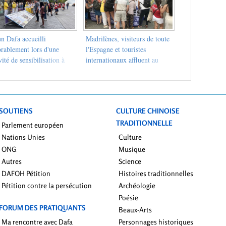
n Dafa accueilli
Madrilènes, visiteurs de toute
orablement lors d'une
l'Espagne et touristes
vité de sensibilisation à
internationaux affluent au
dhoven, Pays-Bas
stand d'information des
pratiquants
SOUTIENS
CULTURE CHINOISE
TRADITIONNELLE
Parlement européen
Nations Unies
Culture
ONG
Musique
Autres
Science
DAFOH Pétition
Histoires traditionnelles
Pétition contre la persécution
Archéologie
Poésie
FORUM DES PRATIQUANTS
Beaux-Arts
Ma rencontre avec Dafa
Personnages historiques