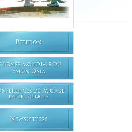
P
ÉTITION
OURNÉE MONDIALE DU
F
D
ALUN
AFA
ONFÉRENCES DE PARTAGE
D'EXPERIENCES
N
EWSLETTERS