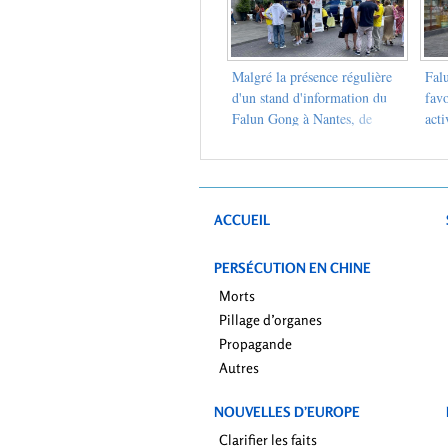
Malgré la présence régulière
Falu
d'un stand d'information du
fav
Falun Gong à Nantes, de
acti
nouvelles personnes
Ein
continuent à venir et à
s'informer
ACCUEIL
PERSÉCUTION EN CHINE
Morts
Pillage d’organes
Propagande
Autres
NOUVELLES D’EUROPE
Clarifier les faits