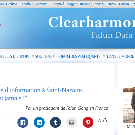
ски
Čeština
Español
Suomeksi
Ελληνικά
Magyar
Italiano
Latviešu
Norsk
Polska
R
VELLES D’EUROPE
SOUTIENS
FORUM DES PRATIQUANTS
DANS LE MONDE
e d'information à Saint-Nazaire:
i jamais !"
Par un pratiquant de Falun Gong en France
Maît