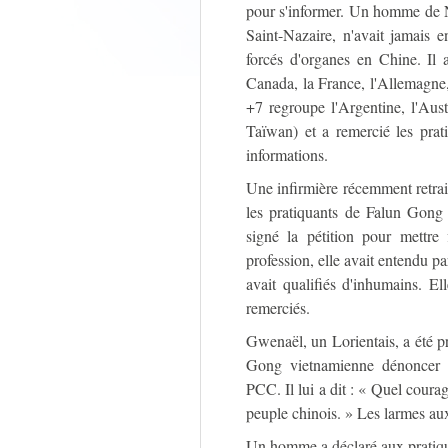
pour s'informer. Un homme de 
Saint-Nazaire, n'avait jamais 
forcés d'organes en Chine. Il
Canada, la France, l'Allemagne, 
+7 regroupe l'Argentine, l'Aust
Taïwan) et a remercié les prat
informations.
Une infirmière récemment retra
les pratiquants de Falun Gong 
signé la pétition pour mettre
profession, elle avait entendu pa
avait qualifiés d'inhumains. E
remerciés.
Gwenaël, un Lorientais, a été 
Gong vietnamienne dénoncer le
PCC. Il lui a dit : « Quel coura
peuple chinois. » Les larmes aux 
Un homme a déclaré aux pratiqua