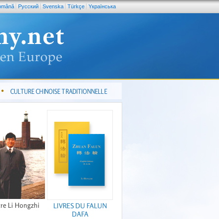
omână
Pусский
Svenska
Türkçe
Yкраїнська
CULTURE CHINOISE TRADITIONNELLE
re Li Hongzhi
LIVRES DU FALUN
DAFA