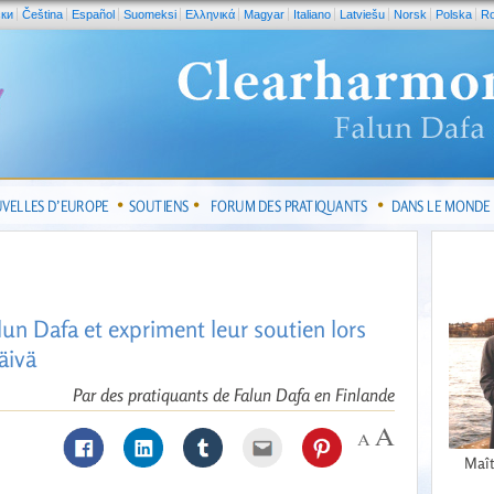
ски
Čeština
Español
Suomeksi
Ελληνικά
Magyar
Italiano
Latviešu
Norsk
Polska
R
VELLES D’EUROPE
SOUTIENS
FORUM DES PRATIQUANTS
DANS LE MONDE
lun Dafa et expriment leur soutien lors
äivä
Par des pratiquants de Falun Dafa en Finlande
Maît