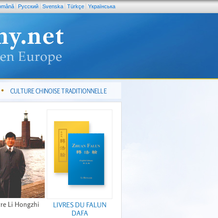
omână
Pусский
Svenska
Türkçe
Yкраїнська
CULTURE CHINOISE TRADITIONNELLE
re Li Hongzhi
LIVRES DU FALUN
DAFA