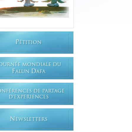
P
ÉTITION
OURNÉE MONDIALE DU
F
D
ALUN
AFA
ONFÉRENCES DE PARTAGE
D'EXPERIENCES
N
EWSLETTERS