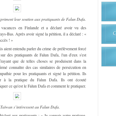
expriment leur soutien aux pratiquants de Falun Dafa.
n vacances en Finlande et a déclaré avoir vu des
ys-Bas. Après avoir signé la pétition, il a déclaré : «
ccès ! »
s aient entendu parler du crime de prélèvement forcé
ur des pratiquants de Falun Dafa, l'un d'eux s'est
frayant que de telles choses se produisent dans la
ffirmé connaître des cas similaires de persécution en
pathie pour les pratiquants et signé la pétition. Ils
tier à la pratique du Falun Dafa. Ils ont écouté
iquer ce qu'est le Falun Dafa et comment le pratiquer.
Taïwan s’intéressent au Falun Dafa.
déclaré aux pratiquants : « Je connais votre pratique,