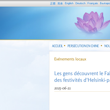
English
Deutsch
Français
Българ
正體
简体
ACCUEIL
PERSÉCUTION EN CHINE
NOU
Evénements locaux
Les gens découvrent le Fa
des festivités d'Helsinki-p
2025-06-21