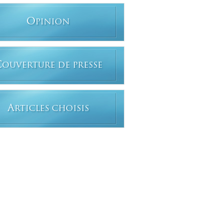
O
PINION
C
OUVERTURE DE PRESSE
A
RTICLES CHOISIS