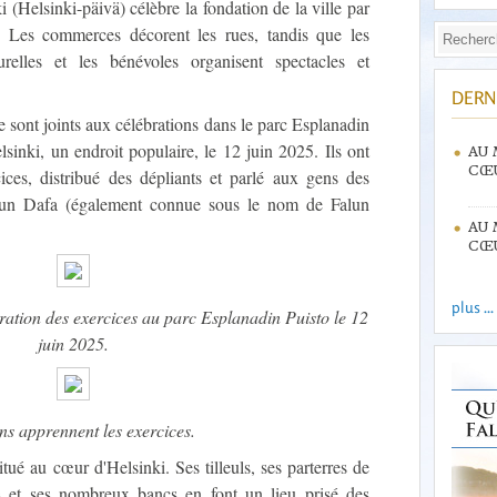
i (Helsinki-päivä) célèbre la fondation de la ville par
s. Les commerces décorent les rues, tandis que les
turelles et les bénévoles organisent spectacles et
DERN
 sont joints aux célébrations dans le parc Esplanadin
elsinki, un endroit populaire, le 12 juin 2025. Ils ont
AU 
CŒU
cices, distribué des dépliants et parlé aux gens des
alun Dafa (également connue sous le nom de Falun
AU 
CŒU
plus ...
ration des exercices au parc Esplanadin Puisto le 12
juin 2025.
ns apprennent les exercices.
tué au cœur d'Helsinki. Ses tilleuls, ses parterres de
es et ses nombreux bancs en font un lieu prisé des