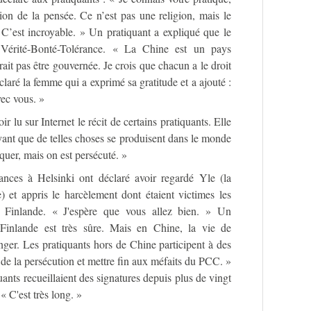
tion de la pensée. Ce n’est pas une religion, mais le
’est incroyable. » Un pratiquant a expliqué que le
 Vérité-Bonté-Tolérance. « La Chine est un pays
evrait pas être gouvernée. Je crois que chacun a le droit
claré la femme qui a exprimé sa gratitude et a ajouté :
vec vous. »
r lu sur Internet le récit de certains pratiquants. Elle
ayant que de telles choses se produisent dans le monde
quer, mais on est persécuté. »
ances à Helsinki ont déclaré avoir regardé Yle (la
e) et appris le harcèlement dont étaient victimes les
 Finlande. « J'espère que vous allez bien. » Un
Finlande est très sûre. Mais en Chine, la vie de
ger. Les pratiquants hors de Chine participent à des
c de la persécution et mettre fin aux méfaits du PCC. »
uants recueillaient des signatures depuis plus de vingt
: « C'est très long. »