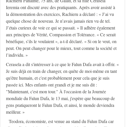
Rachieru Panainte, 75 ans, de Galati, et sa fille Cerasela
Ieremia ont discuté avec des pratiquants. Après avoir assisté à
la démonstration des exercices, Rachieru a déclaré : « J’ai vu
quelque chose de nouveau. Je n’avais jamais rien vu de tel.
J’étais curieux de voir ce qui se passait. » Il adhère également
aux principes de Vérité, Compassion et Tolérance. « Ce serait
bénéfique, s’ils le voulaient », a-t-il déclaré. « Si on le veut, on
peut. On peut changer pour le mieux, tout comme la société et
l’individu. »
Cerasela a dit s'intéresser à ce que le Falun Dafa avait à offrir. «
Je suis déjà en train de changer, en quête de moi-même en tant
qu'être humain, et c'est probablement pour cela que je suis
passée ici. Mes enfants ont grandi et je me suis dit :
"Maintenant, c'est mon tour." À l'occasion de la Journée
mondiale du Falun Dafa, le 13 mai, j'espère que beaucoup de
gens pratiqueront le Falun Dafa, et ainsi, le monde deviendra
meilleur. »
Teodora, économiste, est venue au stand du Falun Dafa car