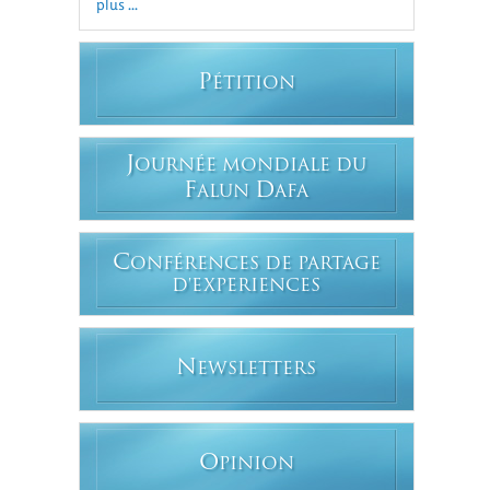
plus ...
P
ÉTITION
J
OURNÉE MONDIALE DU
F
D
ALUN
AFA
C
ONFÉRENCES DE PARTAGE
D'EXPERIENCES
N
EWSLETTERS
O
PINION